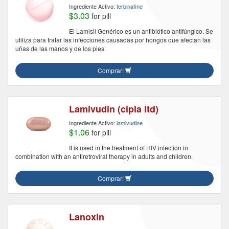
Ingrediente Activo:
terbinafine
$3.03
for pill
El Lamisil Genérico es un antibiótico antifúngico. Se
utiliza para tratar las infecciones causadas por hongos que afectan las
uñas de las manos y de los pies.
Comprar!
Lamivudin (cipla ltd)
Ingrediente Activo:
lamivudine
$1.06
for pill
It is used in the treatment of HIV infection in
combination with an antiretroviral therapy in adults and children.
Comprar!
Lanoxin