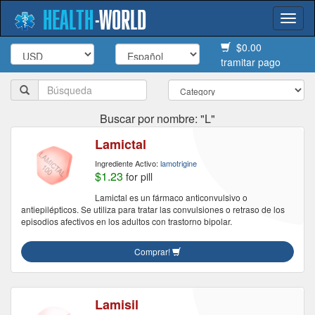
HEALTH
-
WORLD
Togg
navi
$0.00
tramitar pago
Buscar por nombre: "L"
Lamictal
Ingrediente Activo:
lamotrigine
$1.23
for pill
Lamictal es un fármaco anticonvulsivo o
antiepilépticos. Se utiliza para tratar las convulsiones o retraso de los
episodios afectivos en los adultos con trastorno bipolar.
Comprar!
Lamisil