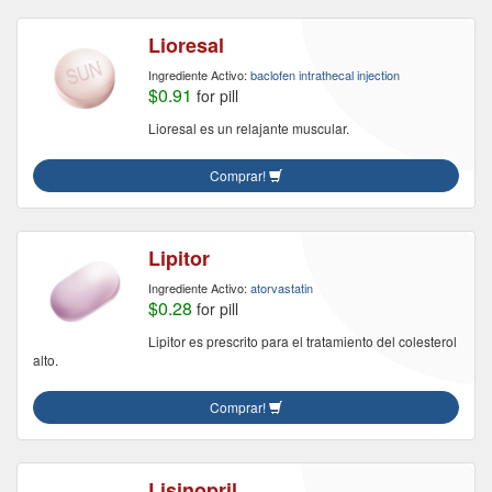
Lioresal
Ingrediente Activo:
baclofen intrathecal injection
$0.91
for pill
Lioresal es un relajante muscular.
Comprar!
Lipitor
Ingrediente Activo:
atorvastatin
$0.28
for pill
Lipitor es prescrito para el tratamiento del colesterol
alto.
Comprar!
Lisinopril