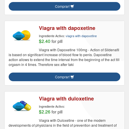
Comprar!
Viagra with dapoxetine
Ingrediente Activo:
viagra with dapoxetine
$2.40
for pill
Viagra with Dapoxetine 100mg - Action of Sildenafil
is based on significant increase of blood flow to penis. Dapoxetine
action allows to extend the time interval from the beginning of the act till
orgasm in 4 times. Therefore sex after taki
Comprar!
Viagra with duloxetine
Ingrediente Activo:
$2.26
for pill
Viagra with Duloxetine - one of the modern
developments of physicians in the field of prevention and treatment of