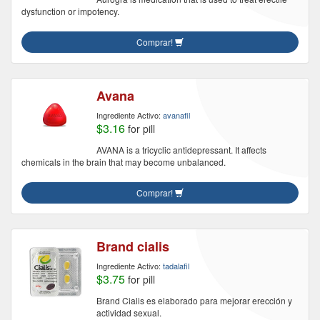
dysfunction or impotency.
Comprar!
Avana
Ingrediente Activo:
avanafil
$3.16
for pill
AVANA is a tricyclic antidepressant. It affects
chemicals in the brain that may become unbalanced.
Comprar!
Brand cialis
Ingrediente Activo:
tadalafil
$3.75
for pill
Brand Cialis es elaborado para mejorar erección y
actividad sexual.