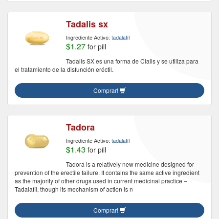
Tadalis sx
Ingrediente Activo:
tadalafil
$1.27
for pill
Tadalis SX es una forma de Cialis y se utiliza para
el tratamiento de la disfunción eréctil.
Comprar!
Tadora
Ingrediente Activo:
tadalafil
$1.43
for pill
Tadora is a relatively new medicine designed for
prevention of the erectile failure. It contains the same active ingredient
as the majority of other drugs used in current medicinal practice –
Tadalafil, though its mechanism of action is n
Comprar!