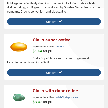
fight against erectile dysfunction. It comes in the form of tablets fast-
disintegrating, sublingual. It is produced by Sunrise Remedies pharma-
company. Drug is convenient and pleasant to
Comprar!
Cialis super active
Ingrediente Activo:
tadalafil
$1.64
for pill
Cialis Super Active es un nuevo logro en el
tratamiento de disfunción eréctil.
Comprar!
Cialis with dapoxetine
Ingrediente Activo:
tadalafil, dapoxetine
$3.07
for pill