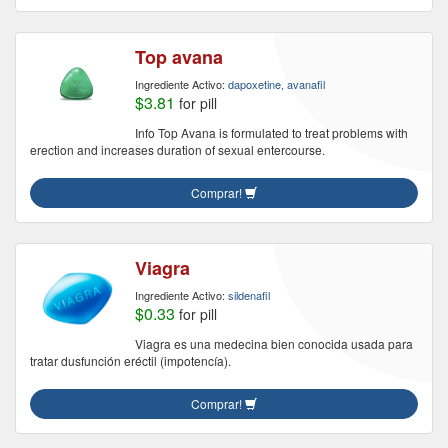
Top avana
Ingrediente Activo:
dapoxetine, avanafil
$3.81
for pill
Info Top Avana is formulated to treat problems with
erection and increases duration of sexual entercourse.
Comprar!
Viagra
Ingrediente Activo:
sildenafil
$0.33
for pill
Viagra es una medecina bien conocida usada para
tratar dusfunción eréctil (impotencía).
Comprar!