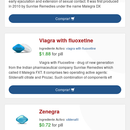
early ejaculation and extension of sexual contact. It was first produced
in 2010 by Sunrise Remedies under the name Malegra DX
Comprar!
Viagra with fluoxetine
Ingrediente Activo:
viagra with fluoxetine
$1.88
for pill
Viagra with Fluoxetine - drug of new generation
from the Indian pharmaceutical company Sunrise Remedies which
called it Malegra FXT. It comprises two operating active agents:
Sildenafil citrate and Prozac. Such combination of components eff
Comprar!
Zenegra
Ingrediente Activo:
sildenafil
$0.72
for pill