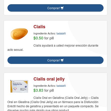
Comprar!
Cialis
Ingrediente Activo:
tadalafil
$0.50
for pill
Cialis ayudará a usted mejorar erección durante
acto sexual.
Comprar!
Cialis oral jelly
Ingrediente Activo:
tadalafil
$3.83
for pill
Cialis Oral en Gelatina (Cialis Oral Jelly) – Cialis
Oral en Gleatina (Cialis Oral Jelly) es un fármaco para la Disfunción
Eréctil hecho de gelatina y presentado en un paquete compacto. Se
disuelve mucho más rápido que otros product