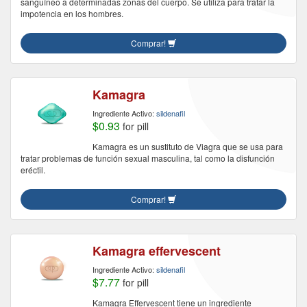
sanguíneo a determinadas zonas del cuerpo. Se utiliza para tratar la
impotencia en los hombres.
Comprar!
Kamagra
Ingrediente Activo:
sildenafil
$0.93
for pill
Kamagra es un sustituto de Viagra que se usa para
tratar problemas de función sexual masculina, tal como la disfunción
eréctil.
Comprar!
Kamagra effervescent
Ingrediente Activo:
sildenafil
$7.77
for pill
Kamagra Effervescent tiene un ingrediente