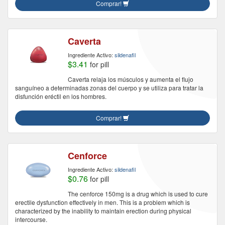
Comprar!
Caverta
Ingrediente Activo:
sildenafil
$3.41
for pill
Caverta relaja los músculos y aumenta el flujo
sanguíneo a determinadas zonas del cuerpo y se utiliza para tratar la
disfunción eréctil en los hombres.
Comprar!
Cenforce
Ingrediente Activo:
sildenafil
$0.76
for pill
The cenforce 150mg is a drug which is used to cure
erectile dysfunction effectively in men. This is a problem which is
characterized by the inability to maintain erection during physical
intercourse.