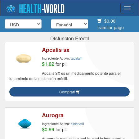
HEALTH
-
WORLD
Togg
navi
$0.00
tramitar pago
Disfunción Eréctil
Apcalis sx
Ingrediente Activo:
tadalafil
$1.82
for pill
Apcalis SX es un medicamento potente para el
tratamiento de la disfunción eréctil.
Comprar!
Aurogra
Ingrediente Activo:
sildenafil
$0.99
for pill
Aurogra is medication that is used to treat erectile