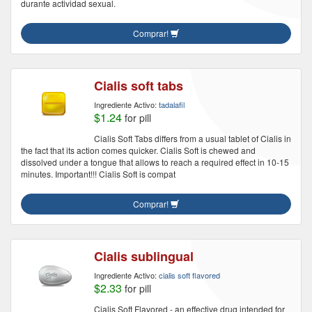
durante actividad sexual.
Comprar!
Cialis soft tabs
Ingrediente Activo:
tadalafil
$1.24
for pill
Cialis Soft Tabs differs from a usual tablet of Cialis in
the fact that its action comes quicker. Cialis Soft is chewed and
dissolved under a tongue that allows to reach a required effect in 10-15
minutes. Important!!! Cialis Soft is compat
Comprar!
Cialis sublingual
Ingrediente Activo:
cialis soft flavored
$2.33
for pill
Cialis Soft Flavored - an effective drug intended for