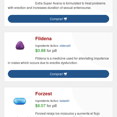
Extra Super Avana is formulated to treat problems
with erection and increases duration of sexual entercourse.
Comprar!
Fildena
Ingrediente Activo:
sildenafil
$0.88
for pill
Fildena is a medicine used for alleviating impotence
in males which occurs due to erectile dysfunction.
Comprar!
Forzest
Ingrediente Activo:
tadalafil
$6.07
for pill
Forzest relaja los músculos y aumenta el flujo