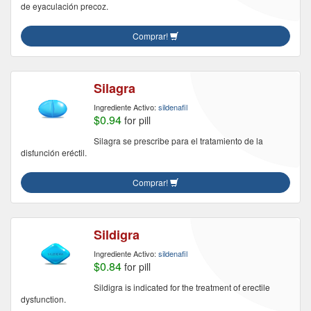
de eyaculación precoz.
Comprar!
Silagra
Ingrediente Activo:
sildenafil
$0.94
for pill
Silagra se prescribe para el tratamiento de la
disfunción eréctil.
Comprar!
Sildigra
Ingrediente Activo:
sildenafil
$0.84
for pill
Sildigra is indicated for the treatment of erectile
dysfunction.