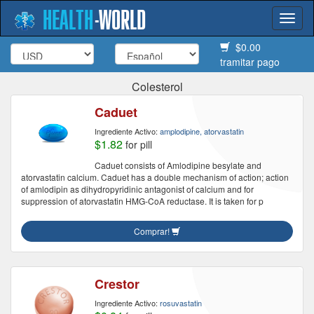
HEALTH
-
WORLD
Togg
navi
$0.00
tramitar pago
Colesterol
Caduet
Ingrediente Activo:
amplodipine, atorvastatin
$1.82
for pill
Caduet consists of Amlodipine besylate and
atorvastatin calcium. Caduet has a double mechanism of action; action
of amlodipin as dihydropyridinic antagonist of calcium and for
suppression of atorvastatin HMG-CoA reductase. It is taken for p
Comprar!
Crestor
Ingrediente Activo:
rosuvastatin