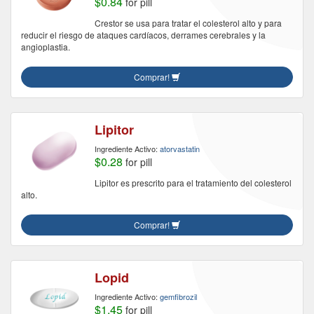
$0.84
for pill
Crestor se usa para tratar el colesterol alto y para
reducir el riesgo de ataques cardíacos, derrames cerebrales y la
angioplastia.
Comprar!
Lipitor
Ingrediente Activo:
atorvastatin
$0.28
for pill
Lipitor es prescrito para el tratamiento del colesterol
alto.
Comprar!
Lopid
Ingrediente Activo:
gemfibrozil
$1.45
for pill