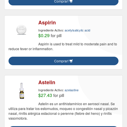
Comprar!
Aspirin
Ingrediente Activo:
acetylsalicylic acid
$0.29
for pill
Aspirin is used to treat mild to moderate pain and to
reduce fever or inflammation.
Comprar!
Astelin
Ingrediente Activo:
azelastine
$27.43
for pill
Astelin es un antihistamínico en aerosol nasal. Se
utiliza para tratar los estornudos, moqueo o congestión nasal y picazón
nasal, rinitis alérgica estacional o perenne (fiebre del heno) y rinitis
vasomotora.