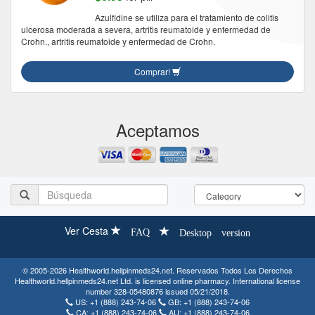
Azulfidine se utiliza para el tratamiento de colitis
ulcerosa moderada a severa, artritis reumatoide y enfermedad de
Crohn., artritis reumatoide y enfermedad de Crohn.
Comprar!
Aceptamos
Ver Cesta
FAQ
Desktop version
© 2005-2026 Healthworld.hellpinmeds24.net. Reservados Todos Los Derechos
Healthworld.hellpinmeds24.net Ltd. is licensed online pharmacy. International license
number 328-05480876 issued 05/21/2018.
US:
+1 (888) 243-74-06
GB:
+1 (888) 243-74-06
CA:
+1 (888) 243-74-06
AU:
+1 (888) 243-74-06