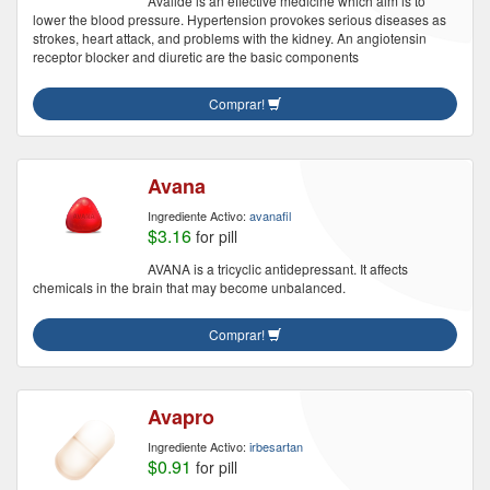
Avalide is an effective medicine which aim is to
lower the blood pressure. Hypertension provokes serious diseases as
strokes, heart attack, and problems with the kidney. An angiotensin
receptor blocker and diuretic are the basic components
Comprar!
Avana
Ingrediente Activo:
avanafil
$3.16
for pill
AVANA is a tricyclic antidepressant. It affects
chemicals in the brain that may become unbalanced.
Comprar!
Avapro
Ingrediente Activo:
irbesartan
$0.91
for pill