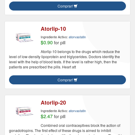
Comprar!
Atorlip-10
Ingrediente Activo:
atorvastatin
$0.90
for pill
Atorlip-10 belongs to the drugs which reduce the
level of low-density lipoprotein and triglycerides. Doctors identify the
level with the help of blood tests. If the level is rather high, then the
patients are prescribed the pills. Heart att
Comprar!
Atorlip-20
Ingrediente Activo:
atorvastatin
$2.47
for pill
Combined oral contraceptives block the action of
gonadotropins. The first effect of these drugs is aimed to inhibit