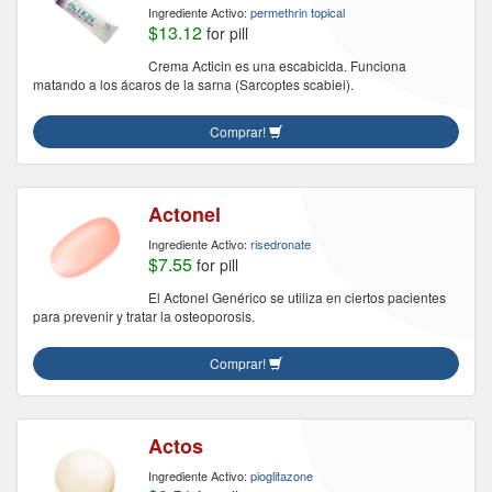
Ingrediente Activo:
permethrin topical
$13.12
for pill
Crema Acticin es una escabicida. Funciona
matando a los ácaros de la sarna (Sarcoptes scabiei).
Comprar!
Actonel
Ingrediente Activo:
risedronate
$7.55
for pill
El Actonel Genérico se utiliza en ciertos pacientes
para prevenir y tratar la osteoporosis.
Comprar!
Actos
Ingrediente Activo:
pioglitazone