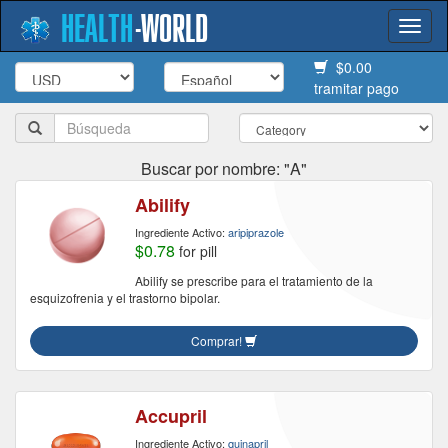
HEALTH
-
WORLD
Togg
navi
$0.00
tramitar pago
Buscar por nombre: "A"
Abilify
Ingrediente Activo:
aripiprazole
$0.78
for pill
Abilify se prescribe para el tratamiento de la
esquizofrenia y el trastorno bipolar.
Comprar!
Accupril
Ingrediente Activo:
quinapril