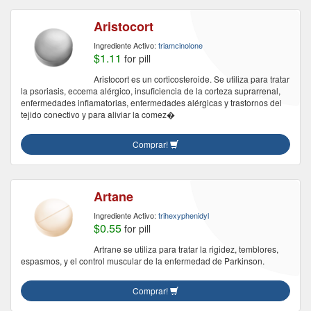
Aristocort
Ingrediente Activo:
triamcinolone
$1.11
for pill
Aristocort es un corticosteroide. Se utiliza para tratar
la psoriasis, eccema alérgico, insuficiencia de la corteza suprarrenal,
enfermedades inflamatorias, enfermedades alérgicas y trastornos del
tejido conectivo y para aliviar la comez�
Comprar!
Artane
Ingrediente Activo:
trihexyphenidyl
$0.55
for pill
Artrane se utiliza para tratar la rigidez, temblores,
espasmos, y el control muscular de la enfermedad de Parkinson.
Comprar!