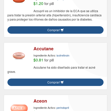
$1.20
for pill
Accupril es un inhibidor de la ECA que se utiliza
para tratar la presión arterial alta (hipertensión), insuficiencia cardíaca
y para proteger los riñones de daños causados ​​por la diabetes.
Comprar!
Accutane
Ingrediente Activo:
isotretinoin
$0.81
for pill
Accutane ha sido diseñado para tratar el acné
grave.
Comprar!
Aceon
Ingrediente Activo:
perindopril