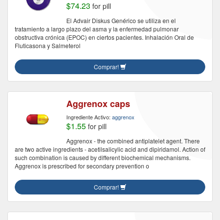
$74.23
for pill
El Advair Diskus Genérico se utiliza en el
tratamiento a largo plazo del asma y la enfermedad pulmonar
obstructiva crónica (EPOC) en ciertos pacientes. Inhalación Oral de
Fluticasona y Salmeterol
Comprar!
Aggrenox caps
Ingrediente Activo:
aggrenox
$1.55
for pill
Aggrenox - the combined antiplatelet agent. There
are two active ingredients - acetilsalicylic acid and dipiridamol. Action of
such combination is caused by different biochemical mechanisms.
Aggrenox is prescribed for secondary prevention o
Comprar!