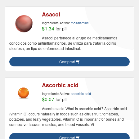
Asacol
Ingrediente Activo:
mesalamine
$1.34
for pill
Asacol pertenece al grupo de medicamentos
conocidos como antiinflamatorios. Se utiliza para tratar la colitis
ulcerosa, un tipo de enfermedad intestinal.
Comprar!
Ascorbic acid
Ingrediente Activo:
ascorbic acid
$0.07
for pill
Ascorbic acid What is ascorbic acid? Ascorbic acid
(vitamin C) occurs naturally in foods such as citrus fruit, tomatoes,
potatoes, and leafy vegetables. Vitamin C is important for bones and
connective tissues, muscles, and blood vessels. Vi
Comprar!