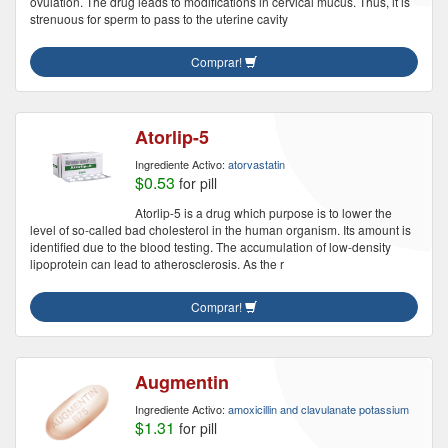
ovulation. The drug leads to modifications in cervical mucus. Thus, it is
strenuous for sperm to pass to the uterine cavity
Comprar!
Atorlip-5
Ingrediente Activo:
atorvastatin
$0.53
for pill
Atorlip-5 is a drug which purpose is to lower the
level of so-called bad cholesterol in the human organism. Its amount is
identified due to the blood testing. The accumulation of low-density
lipoprotein can lead to atherosclerosis. As the r
Comprar!
Augmentin
Ingrediente Activo:
amoxicillin and clavulanate potassium
$1.31
for pill