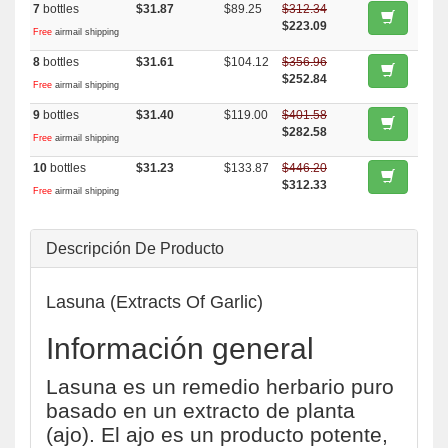
7
bottles
$31.87
$89.25
$312.34
$223.09
Free
airmail shipping
8
bottles
$31.61
$104.12
$356.96
$252.84
Free
airmail shipping
9
bottles
$31.40
$119.00
$401.58
$282.58
Free
airmail shipping
10
bottles
$31.23
$133.87
$446.20
$312.33
Free
airmail shipping
Descripción De Producto
Lasuna (Extracts Of Garlic)
Información general
Lasuna es un remedio herbario puro
basado en un extracto de planta
(ajo). El ajo es un producto potente,