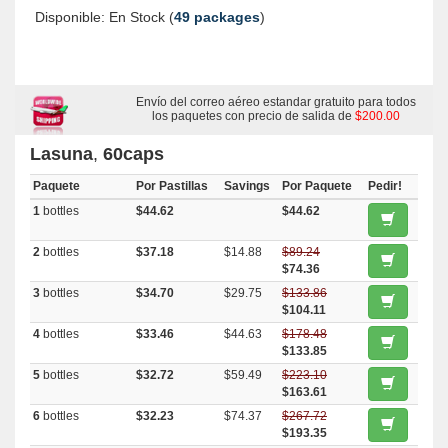
Disponible: En Stock (
49 packages
)
Envío del correo aéreo estandar gratuito para todos
los paquetes con precio de salida de
$200.00
Lasuna
,
60caps
Paquete
Por Pastillas
Savings
Por Paquete
Pedir!
1
bottles
$44.62
$44.62
2
bottles
$37.18
$14.88
$89.24
$74.36
3
bottles
$34.70
$29.75
$133.86
$104.11
4
bottles
$33.46
$44.63
$178.48
$133.85
5
bottles
$32.72
$59.49
$223.10
$163.61
6
bottles
$32.23
$74.37
$267.72
$193.35