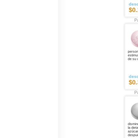
des
$0.
Pa
person
estimul
de su 
des
$0.
Pa
dismin
la die
azúcar
despué