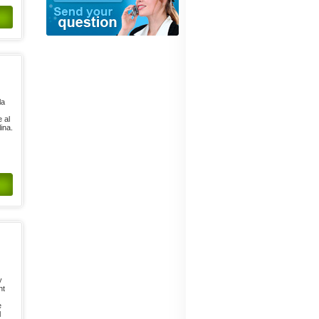
la
 al
ina.
y
ht
e
l