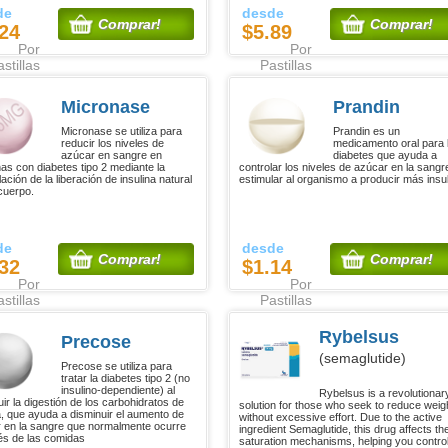
de
desde
Comprar!
Comprar!
24
$5.89
Por
Por
stillas
Pastillas
Micronase
Prandin
Micronase se utiliza para
Prandin es un
reducir los niveles de
medicamento oral para 
azúcar en sangre en
diabetes que ayuda a
as con diabetes tipo 2 mediante la
controlar los niveles de azúcar en la sangre
ación de la liberación de insulina natural
estimular al organismo a producir más insul
cuerpo.
de
desde
Comprar!
Comprar!
32
$1.14
Por
Por
stillas
Pastillas
Rybelsus
Precose
(semaglutide)
Precose se utiliza para
tratar la diabetes tipo 2 (no
insulino-dependiente) al
Rybelsus is a revolutionar
uir la digestión de los carbohidratos de
solution for those who seek to reduce weig
ta, que ayuda a disminuir el aumento de
without excessive effort. Due to the active
 en la sangre que normalmente ocurre
ingredient Semaglutide, this drug affects th
s de las comidas
saturation mechanisms, helping you contro