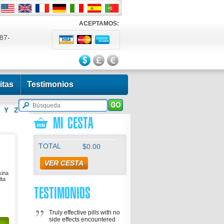
ACEPTAMOS:
87-
524
itas
Testimonios
Y
Z
MI CESTA
TOTAL
$0.00
VER CESTA
sina
lta
TESTIMONIOS
Truly effective pills with no
side effects encountered