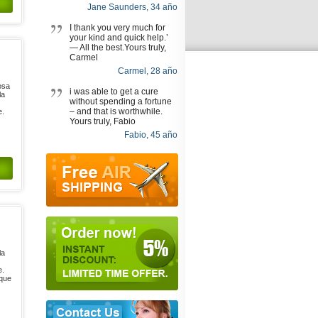
Jane Saunders, 34 año
I thank you very much for
your kind and quick help.’
— All the best.Yours truly,
Carmel
Carmel, 28 año
osa
i was able to get a cure
la
without spending a fortune
– and that is worthwhile.
e.
Yours truly, Fabio
Fabio, 45 año
la
e.
 que