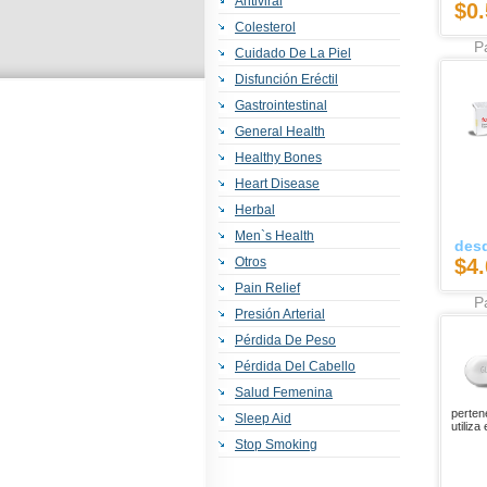
Antiviral
$0.
Colesterol
Pa
Cuidado De La Piel
Disfunción Eréctil
Gastrointestinal
General Health
Healthy Bones
Heart Disease
Herbal
Men`s Health
des
Otros
$4.
Pain Relief
Pa
Presión Arterial
Pérdida De Peso
Pérdida Del Cabello
Salud Femenina
perten
Sleep Aid
utiliza
Stop Smoking