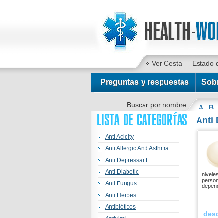
Ver Cesta
Estado 
Preguntas y respuestas
Sob
Buscar por nombre:
A
B
LISTA DE CATEGORÍAS
Anti 
Anti Acidity
Anti Allergic And Asthma
Anti Depressant
Anti Diabetic
nivele
person
Anti Fungus
depend
Anti Herpes
Antibióticos
des