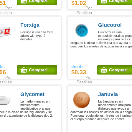
Comprar!
Comprar!
51
$1.02
Por
Por
stillas
Pastillas
Forxiga
Glucotrol
Forxiga is used to treat
Glucotrol es una
adults with type-2
exposición oral de gluc
diabetes.
en sangre para reducir 
droga de la clase sulfonilurea que ayuda a
controlar los niveles de azúcar en la sangr
de
desde
Comprar!
Comprar!
06
$0.33
Por
Por
stillas
Pastillas
Glycomet
Januvia
La metformina es un
La Januvia es un
medicamento
medicamento oral para 
antidiabético oral que
diabetes que ayuda a
ece a la clase de las biguanidas y se
controlar los niveles de azúcar en la sangr
 en el tratamiento de la diabetes tipo 2.
Funciona regulando los niveles de insulina
el cuerpo produce después de comer.