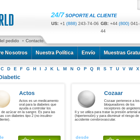
24/7
SOPORTE AL CLIENTE
US:
+1
(888)
243-74-06
GB:
+44
(800)
041-
44
CA:
+1
(778)
200-7422
AU:
+61
(291)
586-
del pedido
Contacto
re Nosotros
Nuestra Política
Envío
Muestras Gratu
C
D
E
F
G
H
I
J
K
L
M
N
O
P
Q
R
S
T
U
V
W
X
Diabetic
Actos
Cozaar
Actos es un medicamento
Cozaar pertenece a los
oral para la diabetes que
bloqueadores de los
ayuda a controlar los
receptores de angioten
s de azúcar en la sangre. Es para las
II y se utiliza para tratar la presión arterial a
as con diabetes tipo 2 (no insulino-
(hipertensión) y para disminuir el riesgo de
iente).
accidente cerebrovascular.
de
desde