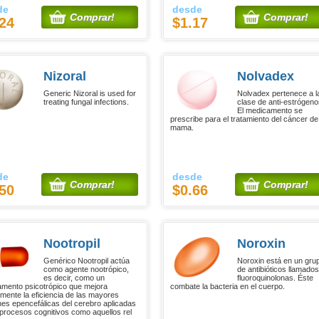
de
desde
Comprar!
Comprar!
24
$1.17
Nizoral
Nolvadex
Generic Nizoral is used for
Nolvadex pertenece a l
treating fungal infections.
clase de anti-estrógeno
El medicamento se
prescribe para el tratamiento del cáncer de
mama.
de
desde
Comprar!
Comprar!
50
$0.66
Nootropil
Noroxin
Genérico Nootropil actúa
Noroxin está en un gru
como agente nootrópico,
de antibióticos llamado
es decir, como un
fluoroquinolonas. Éste
mento psicotrópico que mejora
combate la bacteria en el cuerpo.
amente la eficiencia de las mayores
nes epencefálicas del cerebro aplicadas
 procesos cognitivos como aquellos rel