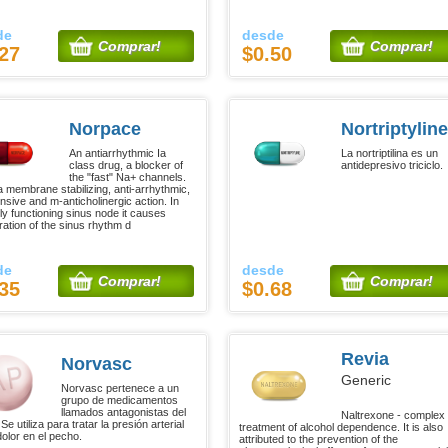
de
desde
Comprar!
Comprar!
27
$0.50
Norpace
Nortriptyline
An antiarrhythmic Ia
La nortriptilina es un
class drug, a blocker of
antidepresivo triciclo.
the "fast" Na+ channels.
 a membrane stabilizing, anti-arrhythmic,
nsive and m-anticholinergic action. In
ly functioning sinus node it causes
ration of the sinus rhythm d
de
desde
Comprar!
Comprar!
35
$0.68
Revia
Norvasc
Generic
Norvasc pertenece a un
grupo de medicamentos
llamados antagonistas del
Naltrexone - complex
 Se utiliza para tratar la presión arterial
treatment of alcohol dependence. It is also
dolor en el pecho.
attributed to the prevention of the