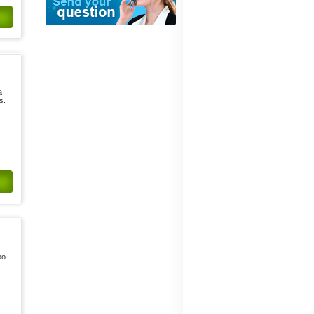
a
s.
po
s