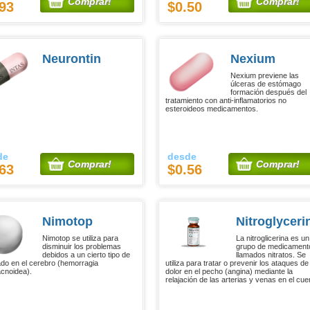
Comprar!
Comprar!
93
$0.50
Neurontin
Nexium
Nexium previene las
úlceras de estómago
formación después del
tratamiento con anti-inflamatorios no
esteroideos medicamentos.
de
desde
Comprar!
Comprar!
63
$0.56
Nimotop
Nitroglyceri
Nimotop se utiliza para
La nitroglicerina es un
disminuir los problemas
grupo de medicament
debidos a un cierto tipo de
llamados nitratos. Se
do en el cerebro (hemorragia
utiliza para tratar o prevenir los ataques de
cnoidea).
dolor en el pecho (angina) mediante la
relajación de las arterias y venas en el cue