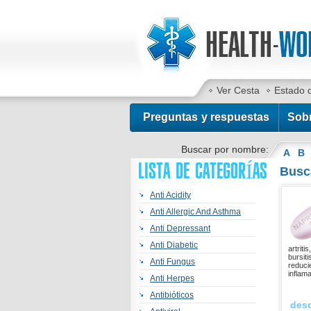
Ver Cesta
Estado 
Preguntas y respuestas
Sob
Buscar por nombre:
A
B
LISTA DE CATEGORÍAS
Busc
Anti Acidity
Anti Allergic And Asthma
Anti Depressant
Anti Diabetic
artriti
bursit
Anti Fungus
reduci
inflam
Anti Herpes
Antibióticos
des