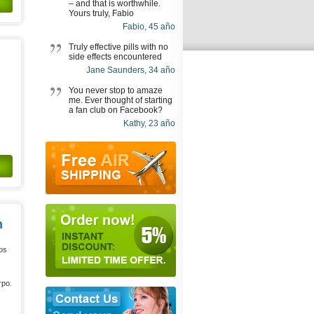
– and that is worthwhile.
Yours truly, Fabio
Fabio, 45 año
Truly effective pills with no
side effects encountered
Jane Saunders, 34 año
You never stop to amaze
me. Ever thought of starting
a fan club on Facebook?
Kathy, 23 año
n
os
rpo.