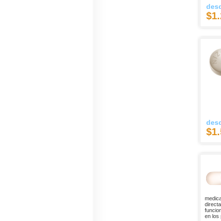
des
$1.
des
$1.
medica
direct
funcio
en los