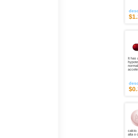
des
$1.
It has
hypote
normal
accele
des
$0.
calcio.
alta o 