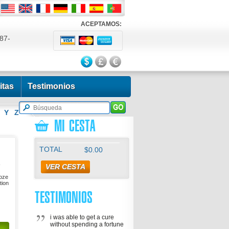
ACEPTAMOS:
87-
524
itas
Testimonios
Y
Z
MI CESTA
TOTAL
$0.00
-
VER CESTA
ioze
tion
TESTIMONIOS
i was able to get a cure
without spending a fortune