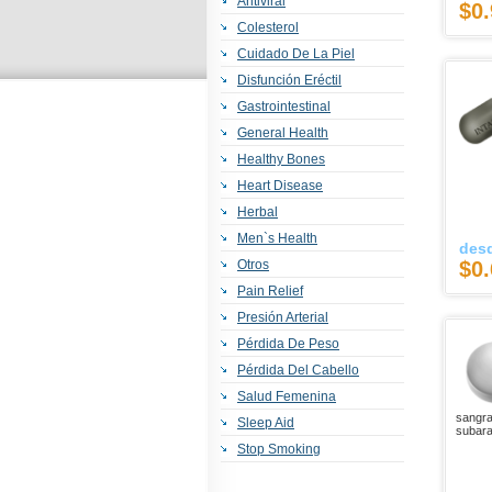
Antiviral
$0.
Colesterol
Cuidado De La Piel
Disfunción Eréctil
Gastrointestinal
General Health
Healthy Bones
Heart Disease
Herbal
Men`s Health
des
Otros
$0.
Pain Relief
Presión Arterial
Pérdida De Peso
Pérdida Del Cabello
Salud Femenina
sangra
Sleep Aid
subara
Stop Smoking