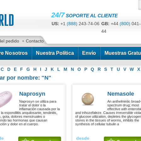
24/7
SOPORTE AL CLIENTE
US:
+1
(888)
243-74-06
GB:
+44
(800)
041-
44
CA:
+1
(778)
200-7422
AU:
+61
(291)
586-
del pedido
Contacto
re Nosotros
Nuestra Política
Envío
Muestras Gratu
C
D
E
F
G
H
I
J
K
L
M
N
O
P
Q
R
S
T
U
V
W
X
ar por nombre: "N"
Naprosyn
Nemasole
Naprosyn se utiliza para
An anthelmintic broad
tratar el dolor o la
spectrum drug; most
inflamación causada por la
effective with enterob
s, la espondilitis anquilosante, tendinitis,
and trihozefaleze. Causes irreversible viola
is, gota, dolores menstruales o
of glucose utilization, depletes the glycogen
endo las hormonas que causan
stores in the tissues of worms, inhibits the
ación y dolor en el cuerpo.
synthesis of cellular tubulin a
de
desde