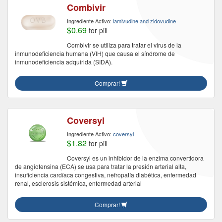
Combivir
Ingrediente Activo:
lamivudine and zidovudine
$0.69
for pill
Combivir se utiliza para tratar el virus de la
inmunodeficiencia humana (VIH) que causa el síndrome de
inmunodeficiencia adquirida (SIDA).
Comprar!
Coversyl
Ingrediente Activo:
coversyl
$1.82
for pill
Coversyl es un inhibidor de la enzima convertidora
de angiotensina (ECA) se usa para tratar la presión arterial alta,
insuficiencia cardíaca congestiva, nefropatía diabética, enfermedad
renal, esclerosis sistémica, enfermedad arterial
Comprar!