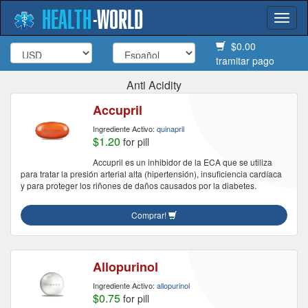
HEALTH
-
WORLD
Togg
navi
$0.00
tramitar pago
Anti Acidity
Accupril
Ingrediente Activo:
quinapril
$1.20
for pill
Accupril es un inhibidor de la ECA que se utiliza
para tratar la presión arterial alta (hipertensión), insuficiencia cardíaca
y para proteger los riñones de daños causados ​​por la diabetes.
Comprar!
Allopurinol
Ingrediente Activo:
allopurinol
$0.75
for pill