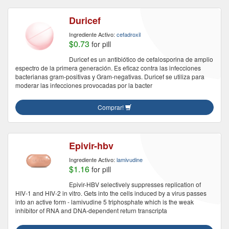
Duricef
Ingrediente Activo:
cefadroxil
$0.73
for pill
Duricef es un antibiótico de cefalosporina de amplio
espectro de la primera generación. Es eficaz contra las infecciones
bacterianas gram-positivas y Gram-negativas. Duricef se utiliza para
moderar las infecciones provocadas por la bacter
Comprar!
Epivir-hbv
Ingrediente Activo:
lamivudine
$1.16
for pill
Epivir-HBV selectively suppresses replication of
HIV-1 and HIV-2 in vitro. Gets into the cells induced by a virus passes
into an active form - lamivudine 5 triphosphate which is the weak
inhibitor of RNA and DNA-dependent return transcripta