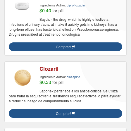
Ingrediente Activo:
ciprofloxacin
$0.40
for pill
Baycip - the drug, which is highly effective at
infections of urinary tracts; at intake it quickly gets into kidneys, has a
long-term effuse, has bactericidal effect on Pseudomonasaeruginosa.
Drug is prescribed at treatment of oncologica
Comprar!
Clozaril
Ingrediente Activo:
clozapine
$0.33
for pill
Leponex pertenece a los antipsicóticos. Se utiliza
para tratar la esquizofrenia, trastornos esquizoafectivos, o para ayudar
a reducir el riesgo de comportamiento suicida.
Comprar!