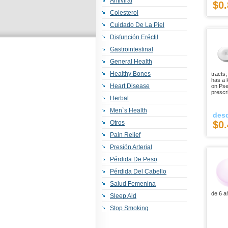
Antiviral
$0.
Colesterol
Cuidado De La Piel
Disfunción Eréctil
Gastrointestinal
General Health
Healthy Bones
tracts;
has a l
Heart Disease
on Pse
prescr
Herbal
Men`s Health
des
Otros
$0.
Pain Relief
Presión Arterial
Pérdida De Peso
Pérdida Del Cabello
Salud Femenina
de 6 a
Sleep Aid
Stop Smoking