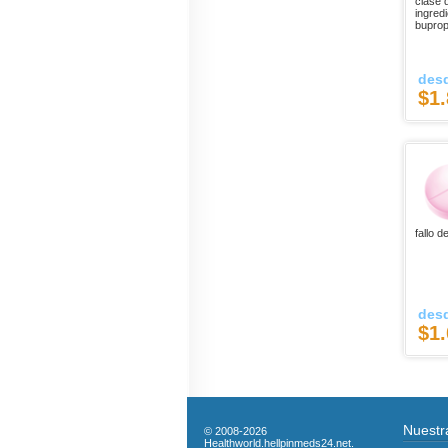
clase 
ingredi
buprop
des
$1.
fallo d
des
$1.
Nuestra
© 2008-2026
Healthworld.hellpinmeds24.net.