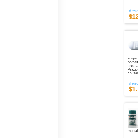
des
$1
antipar
parasi
crezca
Praziq
causa
des
$1.
mental,