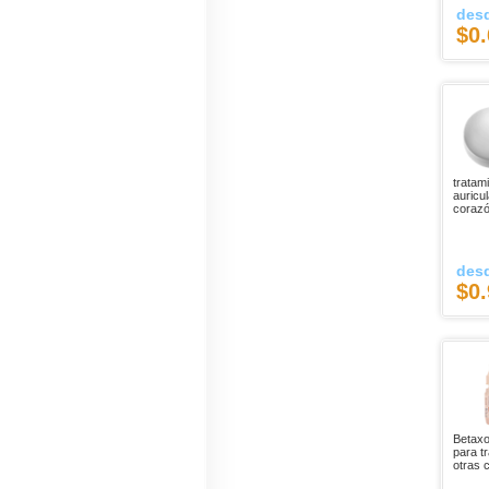
des
$0.
tratami
auricul
corazó
des
$0.
Betaxo
para t
otras 