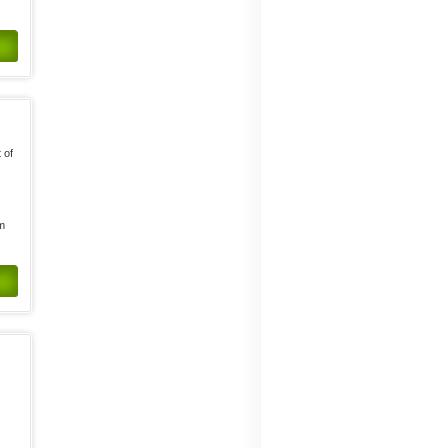
 of
om