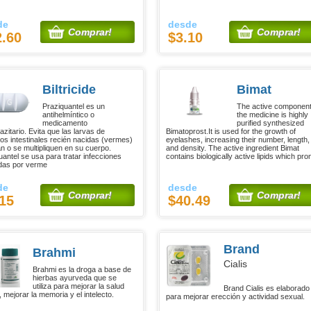
de
desde
Comprar!
Comprar!
2.60
$3.10
Biltricide
Bimat
Praziquantel es un
The active component
antihelmíntico o
the medicine is highly
medicamento
purified synthesized
azitario. Evita que las larvas de
Bimatoprost.It is used for the growth of
tos intestinales recién nacidas (vermes)
eyelashes, increasing their number, length,
n o se multipliquen en su cuerpo.
and density. The active ingredient Bimat
uantel se usa para tratar infecciones
contains biologically active lipids which pr
das por verme
de
desde
Comprar!
Comprar!
15
$40.49
Brand
Brahmi
Cialis
Brahmi es la droga a base de
hierbas ayurveda que se
utiliza para mejorar la salud
Brand Cialis es elaborado
 mejorar la memoria y el intelecto.
para mejorar erección y actividad sexual.