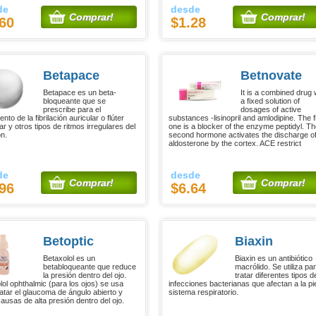
de
desde
Comprar!
Comprar!
60
$1.28
Betapace
Betnovate
Betapace es un beta-
It is a combined drug 
bloqueante que se
a fixed solution of
prescribe para el
dosages of active
ento de la fibrilación auricular o flúter
substances -lisinopril and amlodipine. The f
ar y otros tipos de ritmos irregulares del
one is a blocker of the enzyme peptidyl. T
n.
second hormone activates the discharge o
aldosterone by the cortex. ACE restrict
de
desde
Comprar!
Comprar!
96
$6.64
Betoptic
Biaxin
Betaxolol es un
Biaxin es un antibiótico
betabloqueante que reduce
macrólido. Se utiliza pa
la presión dentro del ojo.
tratar diferentes tipos d
lol ophthalmic (para los ojos) se usa
infecciones bacterianas que afectan a la pie
ratar el glaucoma de ángulo abierto y
sistema respiratorio.
causas de alta presión dentro del ojo.