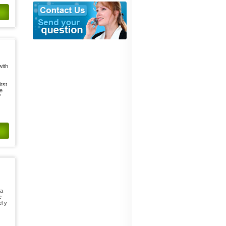
with
irst
he
f
ra
e
l y