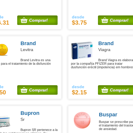
de
desde
Comprar!
Comprar!
6.31
$3.75
Brand
Brand
Levitra
Viagra
Brand Levitra es una
Brand Viagra es elabor
 para el tratamiento de la disfunción
por la compañía PFIZER para tratar
dusfunción eréctil (impotencia) em hombre
de
desde
Comprar!
Comprar!
50
$2.15
Bupron
Buspar
Sr
Buspar se prescribe pa
el tratamiento del trast
de ansiedad.
Bupron SR pertenece a la