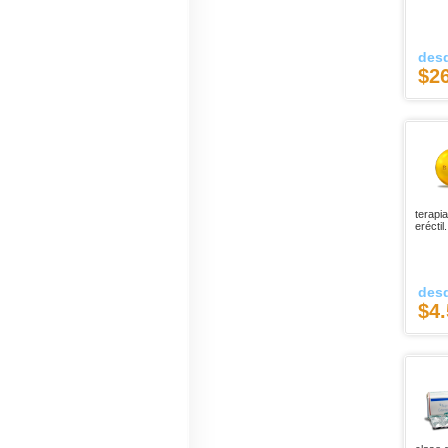
des
$2
terapia
eréctil.
des
$4.