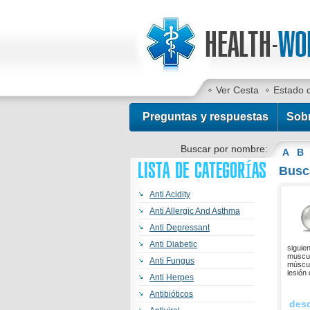
Ver Cesta
Estado 
Preguntas y respuestas
Sob
Buscar por nombre:
A
B
LISTA DE CATEGORÍAS
Busc
Anti Acidity
Anti Allergic And Asthma
Anti Depressant
Anti Diabetic
siguie
muscul
Anti Fungus
múscul
lesión 
Anti Herpes
Antibióticos
des