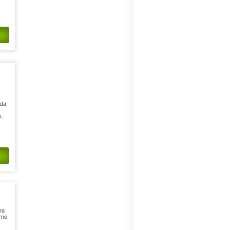
ada
s.
ra
orno