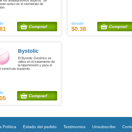
de los antidepresivos atípicos. Su
ente activo es el clorhidrato de
ión.
de
desde
Comprar!
Comprar!
81
$0.38
Bystolic
El Bystolic Genérico se
utiliza en el tratamiento de
la hipertensión y para el
el ventrículo izquierdo.
de
Comprar!
05
 Política
Estado del pedido
Testimonios
Unsubscribe
Cont