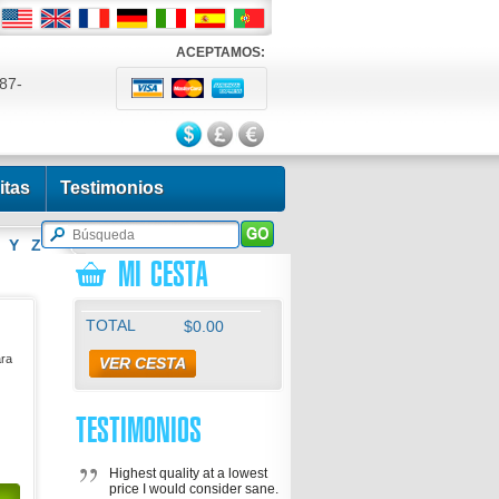
ACEPTAMOS:
87-
524
itas
Testimonios
Y
Z
MI CESTA
TOTAL
$0.00
ara
VER CESTA
TESTIMONIOS
Highest quality at a lowest
price I would consider sane.