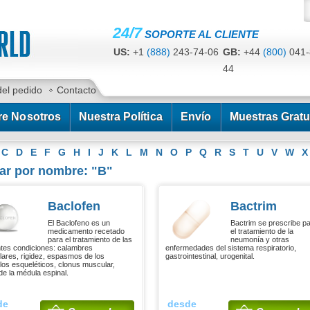
24/7
SOPORTE AL CLIENTE
US:
+1
(888)
243-74-06
GB:
+44
(800)
041-
44
CA:
+1
(778)
200-7422
AU:
+61
(291)
586-
del pedido
Contacto
re Nosotros
Nuestra Política
Envío
Muestras Gratu
C
D
E
F
G
H
I
J
K
L
M
N
O
P
Q
R
S
T
U
V
W
X
ar por nombre: "B"
Baclofen
Bactrim
El Baclofeno es un
Bactrim se prescribe p
medicamento recetado
el tratamiento de la
para el tratamiento de las
neumonía y otras
ntes condiciones: calambres
enfermedades del sistema respiratorio,
ares, rigidez, espasmos de los
gastrointestinal, urogenital.
os esqueléticos, clonus muscular,
de la médula espinal.
de
desde