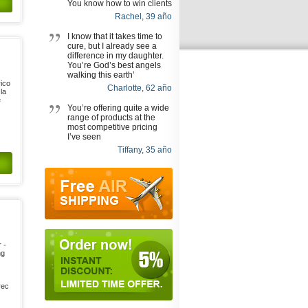
You know how to win clients
Rachel, 39 año
I know that it takes time to
cure, but I already see a
difference in my daughter.
You’re God’s best angels
walking this earth’
ico
Charlotte, 62 año
 la
e
You’re offering quite a wide
range of products at the
most competitive pricing
I’ve seen
Tiffany, 35 año
 -
ng
rec