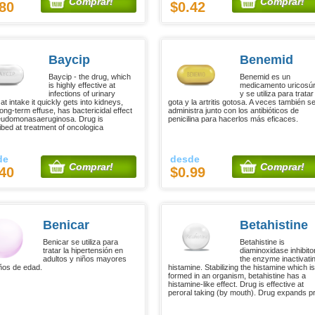
Comprar!
Comprar!
80
$0.42
Baycip
Benemid
Baycip - the drug, which
Benemid es un
is highly effective at
medicamento uricosúr
infections of urinary
y se utiliza para tratar
 at intake it quickly gets into kidneys,
gota y la artritis gotosa. A veces también s
ong-term effuse, has bactericidal effect
administra junto con los antibióticos de
udomonasaeruginosa. Drug is
penicilina para hacerlos más eficaces.
ibed at treatment of oncologica
de
desde
Comprar!
Comprar!
40
$0.99
Benicar
Betahistine
Benicar se utiliza para
Betahistine is
tratar la hipertensión en
diaminoxidase inhibitor
adultos y niños mayores
the enzyme inactivati
ños de edad.
histamine. Stabilizing the histamine which is
formed in an organism, betahistine has a
histamine-like effect. Drug is effective at
peroral taking (by mouth). Drug expands p