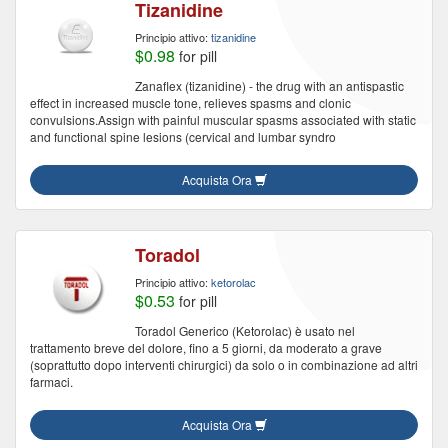
Tizanidine
Principio attivo:
tizanidine
$0.98
for pill
Zanaflex (tizanidine) - the drug with an antispastic
effect in increased muscle tone, relieves spasms and clonic
convulsions.Assign with painful muscular spasms associated with static
and functional spine lesions (cervical and lumbar syndro
Acquista Ora
Toradol
Principio attivo:
ketorolac
$0.53
for pill
Toradol Generico (Ketorolac) è usato nel
trattamento breve del dolore, fino a 5 giorni, da moderato a grave
(soprattutto dopo interventi chirurgici) da solo o in combinazione ad altri
farmaci.
Acquista Ora