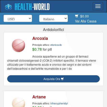
HEALTH
-
WORLD
Togg
navi
$0.00
Vai Alla Cassa
Antidolorifici
Arcoxia
Principio attivo:
etoricoxib
$0.78
for pill
Arcoxia appartiene ad un gruppo di farmaci
chiamati cicloossigenasi-2 (COX-2) inibitori specifici. Il farmaco viene
utilizzato per il trattamento acuto e cronico dei segni e dei sintomi
dell'osteoartrosi e dell'artrite reumatoide e per i do
Acquista Ora
Artane
Principio attivo:
trihexyphenidyl