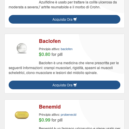
Azulfidine è usato per trattare la colite ulcerosa da
moderata a severa,l' artrite reumatoide e il morbo di Crohn.
Acquista Ora
Baclofen
Principio attivo:
baclofen
$0.80
for pill
Baclofen è una medicina che viene prescritta per le
seguenti informazioni: crampi muscolari, rigidità, spasmi ai muscoli
scheletrici, clono muscolare e lesioni del midollo spinale.
Acquista Ora
Benemid
Principio attivo:
probenecid
$0.99
for pill
Benemid è un farmaco uricosurico e viene usato per