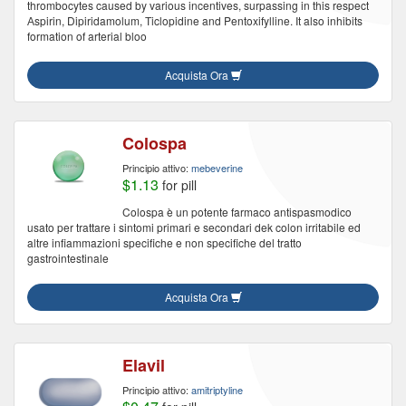
thrombocytes caused by various incentives, surpassing in this respect
Аspirin, Dipiridamolum, Тiclopidine and Pentoxifylline. It also inhibits
formation of arterial bloo
Acquista Ora
Colospa
Principio attivo:
mebeverine
$1.13
for pill
Colospa è un potente farmaco antispasmodico
usato per trattare i sintomi primari e secondari dek colon irritabile ed
altre infiammazioni specifiche e non specifiche del tratto
gastrointestinale
Acquista Ora
Elavil
Principio attivo:
amitriptyline