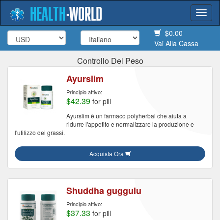
HEALTH
-
WORLD
Togg
navi
$0.00
Vai Alla Cassa
Controllo Del Peso
Ayurslim
Principio attivo:
$42.39
for pill
Ayurslim è un farmaco polyherbal che aiuta a
ridurre l'appetito e normalizzare la produzione e
l'utilizzo dei grassi.
Acquista Ora
Shuddha guggulu
Principio attivo:
$37.33
for pill