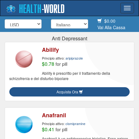
HEALTH
-
WORLD
Togg
navi
$0.00
Vai Alla Cassa
Anti Depressant
Abilify
Principio attivo:
aripiprazole
$0.78
for pill
Abilify è prescritto per il trattamento della
schizofrenia e del disturbo bipolare
Acquista Ora
Anafranil
Principio attivo:
clomipramine
$0.41
for pill
Anafranil è un antidepressivo triciclico. Esso agisce