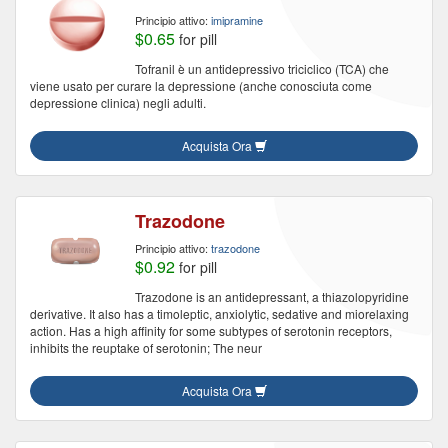
Principio attivo:
imipramine
$0.65
for pill
Tofranil è un antidepressivo triciclico (TCA) che
viene usato per curare la depressione (anche conosciuta come
depressione clinica) negli adulti.
Acquista Ora
Trazodone
Principio attivo:
trazodone
$0.92
for pill
Trazodone is an antidepressant, a thiazolopyridine
derivative. It also has a timoleptic, anxiolytic, sedative and miorelaxing
action. Has a high affinity for some subtypes of serotonin receptors,
inhibits the reuptake of serotonin; The neur
Acquista Ora