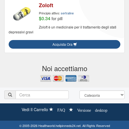
Zoloft
Principio attivo:
sertraline
$0.34
for pill
Zoloft è un medicinale per il trattamento degli stati
depressivi gravi
Acquista Ora
Noi accettiamo
Vedi Il Carrello
FAQ
Versione desktop
© 2005-2026 Healthworld.hellpinmeds24.net. All Rights Reserved