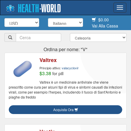
HEALTH
-
WORLD
Togg
navi
$0.00
Vai Alla Cassa
Ordina per nome: "V"
Valtrex
Principio attivo:
valacyclovir
$3.38
for pill
Valtrex è un medicinale antivirale che viene
prescritto come cura per alcuni tipi di virus e sintomi causati da infezioni
virali, come per esempio l'herpes, includendo il fuoco di Sant'Antonio e
piaghe da freddo
Acquista Ora