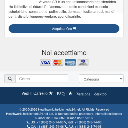
Voveran SR è un anti-infiammatorio non steroideo.
Ha l'obiettivo di ridurre l'infiammazione delle condizioni muscolo-
scheletriche, come artrite, polimiosite, dermatomiosite, artrosi, mal di
denti, disturbi temporo-venture, spondiloartrite,
Acquista Ora
Noi accettiamo
Vedi Il Carrello
FAQ
Versione desktop
© 2005-2026 Healthworld.hellpinmeds24.net. All Rights Reserved
Healthworld.hellpinmeds24.net Ltd. is licensed online pharmacy. International license
number 328-05480876 issued 05/21/2018.
US:
+1 (888) 243-74-06
GB:
+1 (888) 243-74-06
CA:
+1 (888) 243-74-06
AU:
+1 (888) 243-74-06