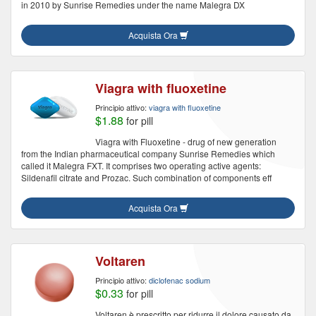
in 2010 by Sunrise Remedies under the name Malegra DX
Acquista Ora
Viagra with fluoxetine
Principio attivo:
viagra with fluoxetine
$1.88
for pill
Viagra with Fluoxetine - drug of new generation
from the Indian pharmaceutical company Sunrise Remedies which
called it Malegra FXT. It comprises two operating active agents:
Sildenafil citrate and Prozac. Such combination of components eff
Acquista Ora
Voltaren
Principio attivo:
diclofenac sodium
$0.33
for pill
Voltaren è prescritto per ridurre il dolore causato da