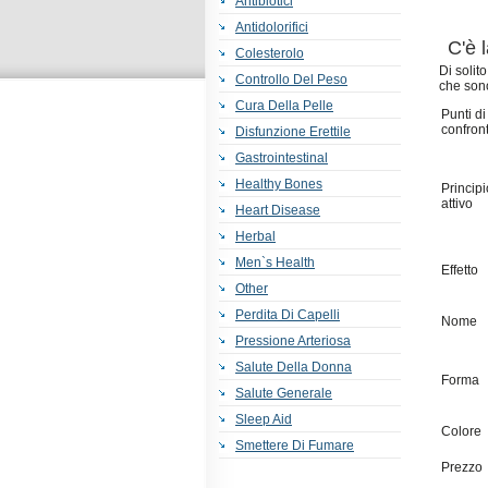
Antibiotici
Antidolorifici
C'è 
Colesterolo
Di solit
Controllo Del Peso
che sono
Cura Della Pelle
Punti di
confron
Disfunzione Erettile
Gastrointestinal
Healthy Bones
Principi
attivo
Heart Disease
Herbal
Men`s Health
Effetto
Other
Perdita Di Capelli
Nome
Pressione Arteriosa
Salute Della Donna
Forma
Salute Generale
Sleep Aid
Colore
Smettere Di Fumare
Prezzo