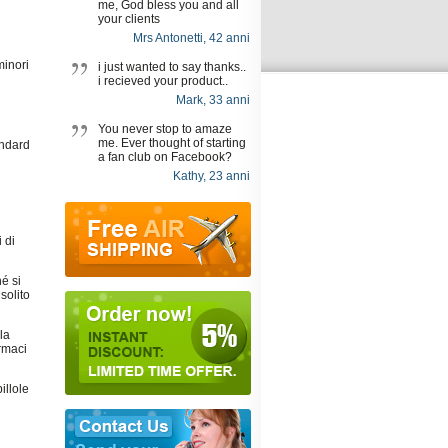
me, God bless you and all
your clients
Mrs Antonetti, 42 anni
minori
i just wanted to say thanks..
i recieved your product..
Mark, 33 anni
You never stop to amaze
me. Ever thought of starting
andard
a fan club on Facebook?
Kathy, 23 anni
i di
é si
solito
la
rmaci
illole