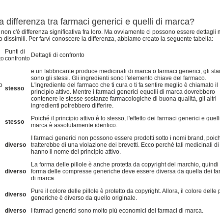
la differenza tra farmaci generici e quelli di marca?
o non c'è differenza significativa fra loro. Ma ovviamente ci possono essere dettagli 
 dissimili. Per farvi conoscere la differenza, abbiamo creato la seguente tabella:
Punti di
Dettagli di confronto
to
confronto
e un fabbricante produce medicinali di marca o farmaci generici, gli st
sono gli stessi. Gli ingredienti sono l'elemento chiave del farmaco.
o
L'ingrediente del farmaco che ti cura o ti fa sentire meglio è chiamato il
stesso
principio attivo. Mentre i farmaci generici equelli di marca dovrebbero
contenere le stesse sostanze farmacologiche di buona qualità, gli altri
ingredienti potrebbero differire.
Poiché il principio attivo è lo stesso, l'effetto dei farmaci generici e quell
stesso
marca è assolutamente identico.
I farmaci generici non possono essere prodotti sotto i nomi brand, poich
diverso
tratterebbe di una violazione dei brevetti. Ecco perché tali medicinali di 
hanno il nome del principio attivo.
La forma delle pillole è anche protetta da copyright del marchio, quindi 
diverso
forma delle compresse generiche deve essere diversa da quella dei fa
di marca.
Pure il colore delle pillole è protetto da copyright. Allora, il colore delle p
diverso
generiche è diverso da quello originale.
diverso
I farmaci generici sono molto più economici dei farmaci di marca.