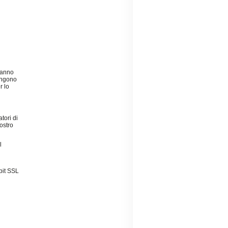
aranno
vengono
r lo
tori di
nostro
l
-bit SSL