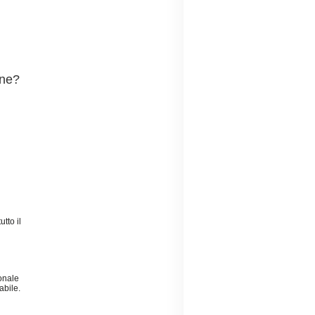
one?
utto il
ionale
abile.