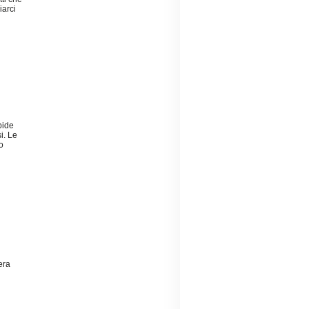
iarci
bide
i. Le
o
era