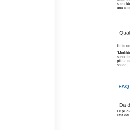
si desid
una copi
Qual
Il mio o
"Morbido
sono des
pillole 
solide.
FAQ 
Da d
Le pillo
lista de