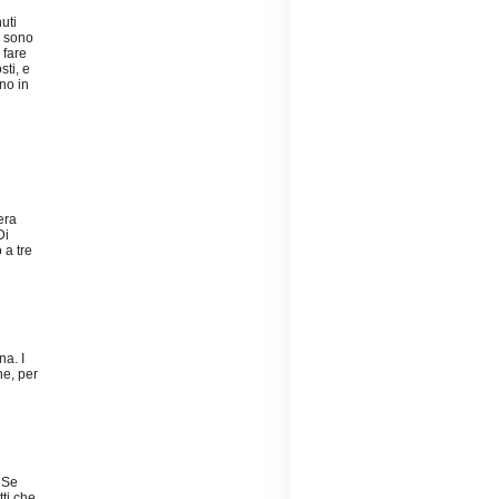
uti
o sono
 fare
sti, e
no in
era
Di
 a tre
na. I
ne, per
 Se
ti che