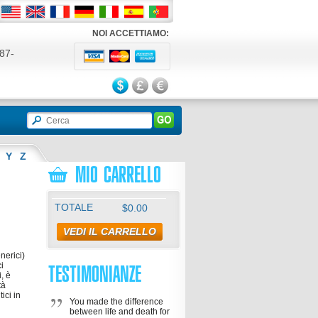
NOI ACCETTIAMO:
87-
524
Y
Z
MIO CARRELLO
TOTALE
$0.00
VEDI IL CARRELLO
nerici)
i
TESTIMONIANZE
, è
tà
ici in
You made the difference
between life and death for