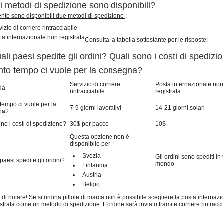
i metodi di spedizione sono disponibili?
nte sono disponibili due metodi di spedizione
:
izio di corriere rintracciabile
ta internazionale non registrata
Consulta la tabella sottostante per le risposte:
uali paesi spedite gli ordini? Quali sono i costi di spedizi
to tempo ci vuole per la consegna?
Servizio di corriere
Posta internazionale non
da
rintracciabile
registrata
tempo ci vuole per la
7-9 giorni lavorativi
14-21 giorni solari
na?
no i costi di spedizione?
30$ per pacco
10$
Questa opzione non è
disponibile per:
Svezia
Gli ordini sono spediti in t
 paesi spedite gli ordini?
mondo
Finlandia
Austria
Belgio
 di notare! Se si ordina pillole di marca non è possibile scegliere la posta internaz
strata come un metodo di spedizione. L'ordine sarà inviato tramite corriere rintracci