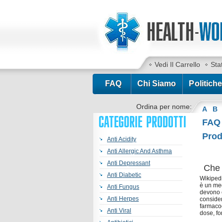
Vedi Il Carrello
Sta
FAQ
Chi Siamo
Politiche
Ordina per nome:
A
B
CATEGORIE PRODOTTI
FAQ
Prod
Anti Acidity
Anti Allergic And Asthma
Anti Depressant
Che 
Anti Diabetic
Wikipedi
è un med
Anti Fungus
devono c
Anti Herpes
consider
farmacoc
Anti Viral
dose, fo