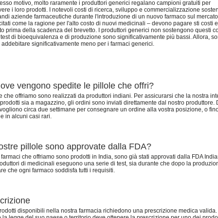
tesso motivo, molto raramente i produttori generici regalano campioni gratuiti per
re i loro prodotti. I notevoli costi di ricerca, sviluppo e commercializzazione sosten
andi aziende farmaceutiche durante l'introduzione di un nuovo farmaco sul mercat
itati come la ragione per l'alto costo di nuovi medicinali – devono pagare sti costi e
tto prima della scadenza del brevetto. I produttori generici non sostengono questi co
i test di bioequivalenza e di produzione sono significativamente più bassi. Allora, so
 addebitare significativamente meno per i farmaci generici.
ove vengono spedite le pillole che offri?
le che offriamo sono realizzati da produttori indiani. Per assicurarsi che la nostra int
i prodotti sia a magazzino, gli ordini sono inviati direttamente dal nostro produttore. 
i vogliono circa due settimane per consegnare un ordine alla vostra posizione, o fino
e in alcuni casi rari.
ostre pillole sono approvate dalla FDA?
 farmaci che offriamo sono prodotti in India, sono già stati approvati dalla FDA India
roduttori di medicinali eseguono una serie di test, sia durante che dopo la produzio
re che ogni farmaco soddisfa tutti i requisiti.
crizione
rodotti disponibili nella nostra farmacia richiedono una prescrizione medica valida.
la legge del suo paese o territorio deve ottenere la prescrizione per uno dei prodot