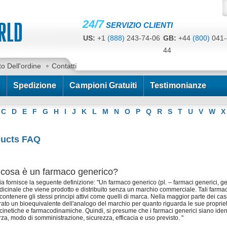
24/7
SERVIZIO CLIENTI
US:
+1
(888)
243-74-06
GB:
+44
(800)
041-
44
CA:
+1
(778)
200-7422
AU:
+61
(291)
586-
to Dell'ordine
Contatti
Spedizione
Campioni Gratuiti
Testimonianze
C
D
E
F
G
H
I
J
K
L
M
N
O
P
Q
R
S
T
U
V
W
X
ucts FAQ
cosa è un farmaco generico?
a fornisce la seguente definizione: "Un farmaco generico (pl. – farmaci generici, ge
icinale che viene prodotto e distribuito senza un marchio commerciale. Tali farmac
ontenere gli stessi principi attivi come quelli di marca. Nella maggior parte dei casi
ato un bioequivalente dell'analogo del marchio per quanto riguarda le sue proprie
inetiche e farmacodinamiche. Quindi, si presume che i farmaci generici siano ident
rza, modo di somministrazione, sicurezza, efficacia e uso previsto. "