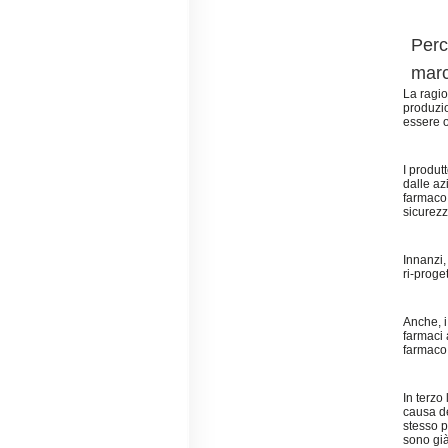
Perc
mar
La ragio
produzio
essere o
I produt
dalle az
farmaco;
sicurezz
Innanzi,
ri-proge
Anche, i
farmaci 
farmaco 
In terzo
causa de
stesso p
sono già