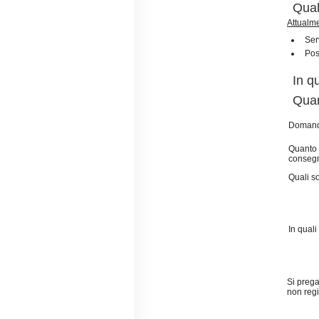
Qual
Attualme
Serv
Pos
In q
Quan
Doman
Quanto 
conseg
Quali so
In quali
Si prega
non regi