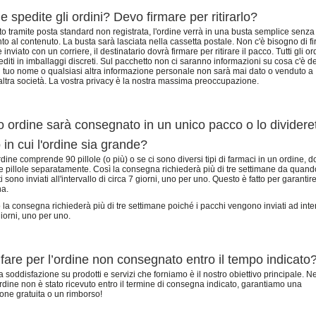
 spedite gli ordini? Devo firmare per ritirarlo?
to tramite posta standard non registrata, l'ordine verrà in una busta semplice senza
nto al contenuto. La busta sarà lasciata nella cassetta postale. Non c'è bisogno di f
 inviato con un corriere, il destinatario dovrà firmare per ritirare il pacco. Tutti gli or
diti in imballaggi discreti. Sul pacchetto non ci saranno informazioni su cosa c'è de
 il tuo nome o qualsiasi altra informazione personale non sarà mai dato o venduto a
ltra società. La vostra privacy è la nostra massima preoccupazione.
io ordine sarà consegnato in un unico pacco o lo dividere
 in cui l'ordine sia grande?
dine comprende 90 pillole (o più) o se ci sono diversi tipi di farmaci in un ordine, 
le pillole separatamente. Così la consegna richiederà più di tre settimane da quand
i sono inviati all'intervallo di circa 7 giorni, uno per uno. Questo è fatto per garantire
a.
 la consegna richiederà più di tre settimane poiché i pacchi vengono inviati ad inter
giorni, uno per uno.
fare per l’ordine non consegnato entro il tempo indicato
a soddisfazione su prodotti e servizi che forniamo è il nostro obiettivo principale. N
'ordine non è stato ricevuto entro il termine di consegna indicato, garantiamo una
ione gratuita o un rimborso!