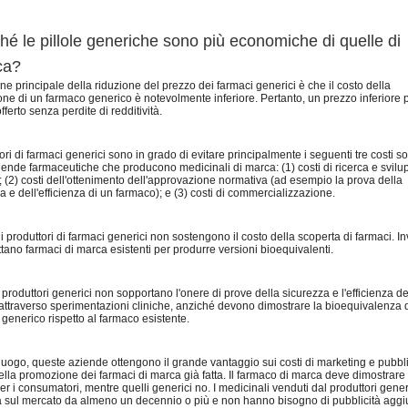
hé le pillole generiche sono più economiche di quelle di
ca?
ne principale della riduzione del prezzo dei farmaci generici è che il costo della
ne di un farmaco generico è notevolmente inferiore. Pertanto, un prezzo inferiore 
fferto senza perdite di redditività.
tori di farmaci generici sono in grado di evitare principalmente i seguenti tre costi s
iende farmaceutiche che producono medicinali di marca: (1) costi di ricerca e svilu
 (2) costi dell'ottenimento dell'approvazione normativa (ad esempio la prova della
a e dell'efficienza di un farmaco); e (3) costi di commercializzazione.
 i produttori di farmaci generici non sostengono il costo della scoperta di farmaci. I
ttano farmaci di marca esistenti per produrre versioni bioequivalenti.
 produttori generici non sopportano l'onere di prove della sicurezza e l'efficienza de
attraverso sperimentazioni cliniche, anziché devono dimostrare la bioequivalenza 
generico rispetto al farmaco esistente.
 luogo, queste aziende ottengono il grande vantaggio sui costi di marketing e pubbli
lla promozione dei farmaci di marca già fatta. Il farmaco di marca deve dimostrare
er i consumatori, mentre quelli generici no. I medicinali venduti dal produttori gener
 sul mercato da almeno un decennio o più e non hanno bisogno di pubblicità aggiu