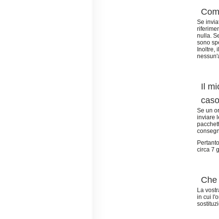
Come
Se invia
riferime
nulla. Se
sono spe
Inoltre,
nessun'a
Il m
caso
Se un or
inviare 
pacchett
consegn
Pertanto
circa 7 
Che 
La vostr
in cui l
sostituz