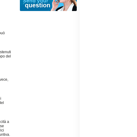
può
ostenuti
ppo del
nvece,
i
del
cità a
 se
ici
ntiva.