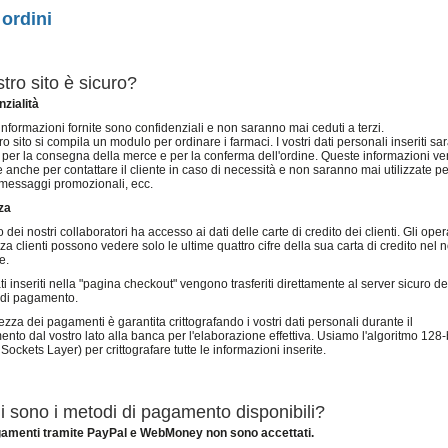
ordini
stro sito è sicuro?
zialità
 informazioni fornite sono confidenziali e non saranno mai ceduti a terzi.
ro sito si compila un modulo per ordinare i farmaci. I vostri dati personali inseriti s
ti per la consegna della merce e per la conferma dell'ordine. Queste informazioni 
te anche per contattare il cliente in caso di necessità e non saranno mai utilizzate pe
messaggi promozionali, ecc.
za
dei nostri collaboratori ha accesso ai dati delle carte di credito dei clienti. Gli opera
za clienti possono vedere solo le ultime quattro cifre della sua carta di credito nel 
e.
dati inseriti nella "pagina checkout" vengono trasferiti direttamente al server sicuro de
 di pagamento.
ezza dei pagamenti è garantita crittografando i vostri dati personali durante il
mento dal vostro lato alla banca per l'elaborazione effettiva. Usiamo l'algoritmo 128
Sockets Layer) per crittografare tutte le informazioni inserite.
i sono i metodi di pagamento disponibili?
pagamenti tramite PayPal e WebMoney non sono accettati.