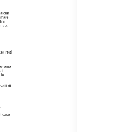
 alcun
irmare
dini
ntro.
te nel
dovremo
o i
 la
valli di
?
el caso