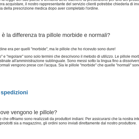
era acquistare, il nostro rappresentante del servizio clienti potrebbe chiederla di inv
a della prescrizione medica dopo aver completato l'ordine.
 è la differenza tra pillole morbide e normali?
rdine era per quelli "morbide", ma le pillole che ho ricevuto sono dure!
" e "regolare" sono solo termini che descrivono il metodo di utilizzo. Le pillole mor
tinate all'amministrazione sublinguale. Sono messi sotto la lingua fino a dissolvers
normali vengono prese con l'acqua. Sia le pillole "morbide" che quelle "normali" son
spedizioni
ove vengono le pillole?
le che offriamo sono realizzati da produttori indiani. Per assicurarsi che la nostra int
i prodotti sia a magazzino, gli ordini sono inviati direttamente dal nostro produttore.