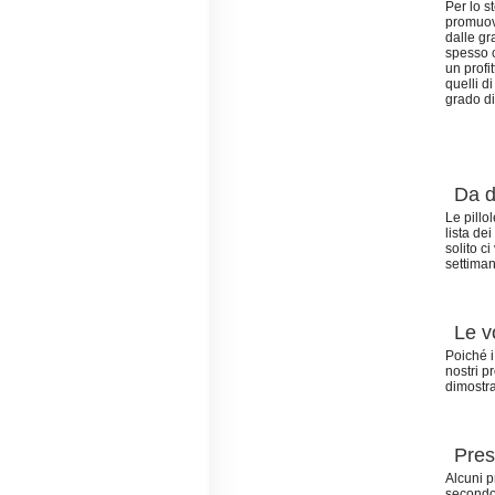
Per lo s
promuove
dalle gr
spesso c
un profi
quelli d
grado di
Da d
Le pillo
lista de
solito c
settiman
Le v
Poiché i
nostri p
dimostra
Pres
Alcuni p
secondo 