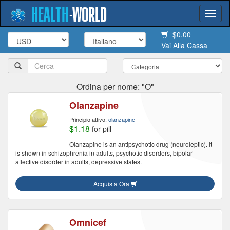
HEALTH
-
WORLD
Togg
navi
$0.00
Vai Alla Cassa
Ordina per nome: "O"
Olanzapine
Principio attivo:
olanzapine
$1.18
for pill
Olanzapine is an antipsychotic drug (neuroleptic). It
is shown in schizophrenia in adults, psychotic disorders, bipolar
affective disorder in adults, depressive states.
Acquista Ora
Omnicef