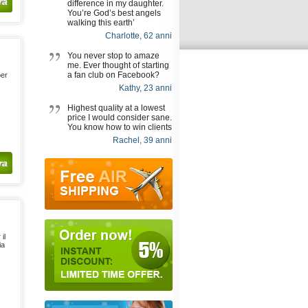
ra
difference in my daughter.
You’re God’s best angels
walking this earth’
Charlotte, 62 anni
You never stop to amaze
me. Ever thought of starting
a fan club on Facebook?
per
Kathy, 23 anni
Highest quality at a lowest
price I would consider sane.
You know how to win clients
Rachel, 39 anni
ra
il
ia