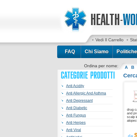
Vedi Il Carrello
Sta
FAQ
Chi Siamo
Politiche
Ordina per nome:
A
B
CATEGORIE PRODOTTI
Cerca
Anti Acidity
Anti Allergic And Asthma
Anti Depressant
Anti Diabetic
drug c
and pr
Anti Fungus
scalp 
alopeci
Anti Herpes
Anti Viral
da