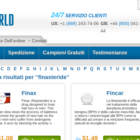
24/7
SERVIZIO CLIENTI
US:
+1
(888)
243-74-06
GB:
+44
(800)
041-
44
CA:
+1
(778)
200-7422
AU:
+61
(291)
586-
to Dell'ordine
Contatti
Spedizione
Campioni Gratuiti
Testimonianze
C
D
E
F
G
H
I
J
K
L
M
N
O
P
Q
R
S
T
U
V
W
X
 risultati per "finasteride"
Finax
Fincar
Finax (finasteride) is a
La finasteride è effica
drug designed to treat
nel trattamento della
hair loss in men. This
iperplasia prostatica
an slow down the process of baldness
benigna (BPH) e della calvizie maschile. Ai
omote the growth of new hair on the
a ridurre i sintomi legati alle BPH come la
in men who suffer from androgenic
difficoltà ad urinare e la minzione frequente,
a. It acts by blocking the activity o
episodi di risveglio durante l
$1.08
$1.49
da