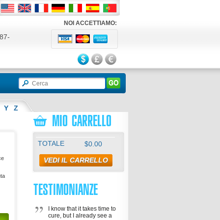
NOI ACCETTIAMO:
87-
524
Y
Z
MIO CARRELLO
TOTALE
$0.00
ce
VEDI IL CARRELLO
uta
TESTIMONIANZE
I know that it takes time to
cure, but I already see a