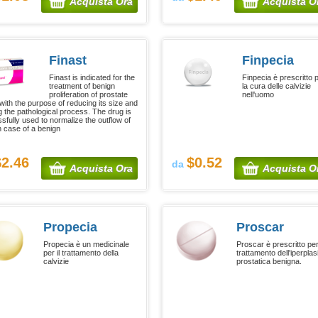
Acquista Ora
Acquista O
Finast
Finpecia
Finast is indicated for the
Finpecia è prescritto 
treatment of benign
la cura delle calvizie
proliferation of prostate
nell'uomo
 with the purpose of reducing its size and
g the pathological process. The drug is
sfully used to normalize the outflow of
in case of a benign
$2.46
$0.52
da
Acquista Ora
Acquista O
Propecia
Proscar
Propecia è un medicinale
Proscar è prescritto per 
per il trattamento della
trattamento dell'iperplas
calvizie
prostatica benigna.