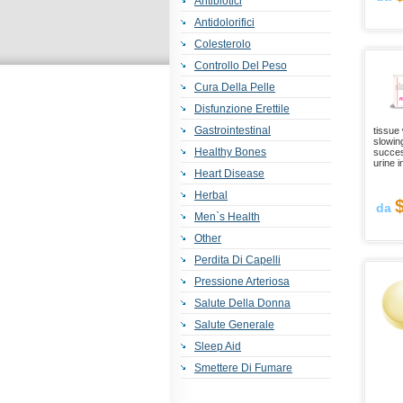
Antibiotici
Antidolorifici
Colesterolo
Controllo Del Peso
Cura Della Pelle
Disfunzione Erettile
Gastrointestinal
tissue
slowin
Healthy Bones
succes
urine 
Heart Disease
Herbal
da
Men`s Health
Other
Perdita Di Capelli
Pressione Arteriosa
Salute Della Donna
Salute Generale
Sleep Aid
Smettere Di Fumare