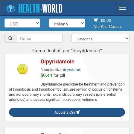
HEALTH
-
WORLD
Togg
navi
$0.00
Vai Alla Cassa
Cerca risultati per "dipyridamole"
Dipyridamole
Principio attivo:
dipyridamole
$0.44
for pill
Dipyridamole medicine for treatment and prevention
of thrombosis and thromboembolism, prevention of occlusion of stents
and aortocoronary shunts. Expands coronary vessels (preferential
arterioles) and causes significant increase in volume s
Acquista Ora