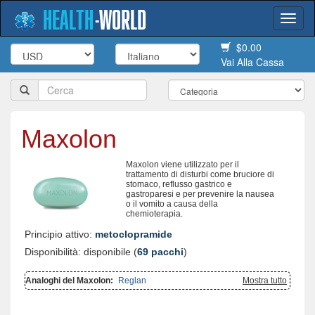
HEALTH
-
WORLD
Togg
navi
$0.00
Vai Alla Cassa
Maxolon
Maxolon viene utilizzato per il
trattamento di disturbi come bruciore di
stomaco, reflusso gastrico e
gastroparesi e per prevenire la nausea
o il vomito a causa della
chemioterapia.
Principio attivo:
metoclopramide
Disponibilità: disponibile (
69 pacchi
)
Analoghi del Maxolon:
Reglan
Mostra tutto