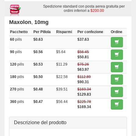
Spedizione standard con posta aerea gratuita per
ordini inferiori a
$200.00
Maxolon
,
10mg
Pacchetto
Per Pillola
Risparmi
Per confezione
Ordine
60
pills
$0.63
$37.63
90
pills
$0.56
$5.64
$56.45
$50.81
120
pills
$0.53
$11.29
$75.26
$63.97
180
pills
$0.50
$22.58
$112.89
$90.31
270
pills
$0.48
$39.51
$169.34
$129.83
360
pills
$0.47
$56.44
$225.78
$169.34
Descrizione del prodotto