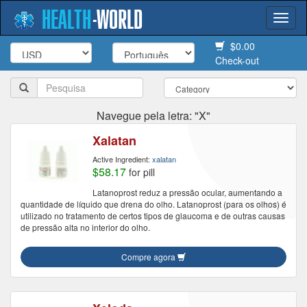
HEALTH
-
WORLD
Togg
navi
$0.00
Check-out
Navegue pela letra: "X"
Xalatan
Active Ingredient:
xalatan
$58.17
for pill
Latanoprost reduz a pressão ocular, aumentando a
quantidade de líquido que drena do olho. Latanoprost (para os olhos) é
utilizado no tratamento de certos tipos de glaucoma e de outras causas
de pressão alta no interior do olho.
Compre agora