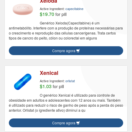
Xeloda
Active Ingredient:
capecitabine
$19.70
for pill
Genérico Xeloda(Capecitabine) é um
antimetabólito. Interfere com a produção de proteínas necessárias para
o crescimento e reprodução das células cancerígenas. Trata certos
tipos de cancro do peito, cólon ou colorectal em alguns
Compre agora
Xenical
Active Ingredient:
orlistat
$1.03
for pill
O genérico Xenical é utilizado para controle de
obesidade em adultos e adolescentes com 12 anos ou mais. Também
é utilizado para reduzir o risco de ganho de peso após a perda do peso
anterior. Orlistat (o igrediente ativo) diminui a qu
Compre agora