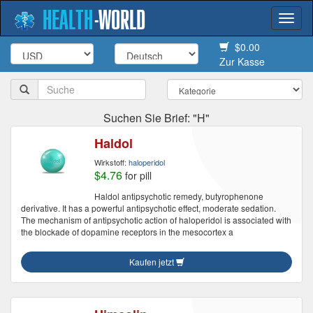
HEALTH
-
WORLD
Togg
navi
$0.00
Zur Kasse
Suchen Sie Brief: "H"
Haldol
Wirkstoff:
haloperidol
$4.76
for pill
Haldol antipsychotic remedy, butyrophenone
derivative. It has a powerful antipsychotic effect, moderate sedation.
The mechanism of antipsychotic action of haloperidol is associated with
the blockade of dopamine receptors in the mesocortex a
Kaufen jetzt