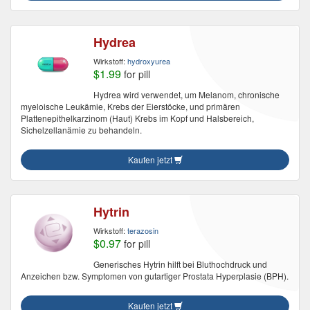
Hydrea
Wirkstoff:
hydroxyurea
$1.99
for pill
Hydrea wird verwendet, um Melanom, chronische
myeloische Leukämie, Krebs der Eierstöcke, und primären
Plattenepithelkarzinom (Haut) Krebs im Kopf und Halsbereich,
Sichelzellanämie zu behandeln.
Kaufen jetzt
Hytrin
Wirkstoff:
terazosin
$0.97
for pill
Generisches Hytrin hilft bei Bluthochdruck und
Anzeichen bzw. Symptomen von gutartiger Prostata Hyperplasie (BPH).
Kaufen jetzt