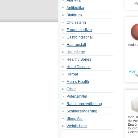
Anti Viral
Pr
Antibiotika
Blutdruck
Cholesterin
Frauenmedizin
Gastrointestinal
Haarausfall
mittle
Hautpflege
Healthy Bones
Heart Disease
von
Herbal
Pr
Men`s Health
Other
Potenzmittel
Raucherentwöhnung
Schmerzlinderung
man, d
Sleep Aid
die vo
Entzün
Weight Loss
Ibupro
Celeco