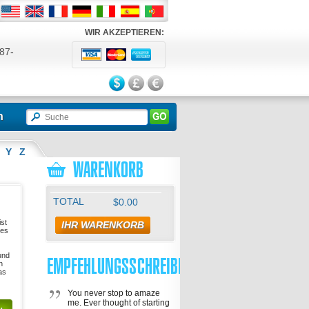
WIR AKZEPTIEREN:
87-
524
n
Y
Z
WARENKORB
TOTAL
$0.00
ist
IHR WARENKORB
hes
und
EMPFEHLUNGSSCHREIBEN
h
as
You never stop to amaze
me. Ever thought of starting