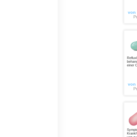
von
Pr
Reflux
behand
einer 
von
Pr
Sympto
Krankh