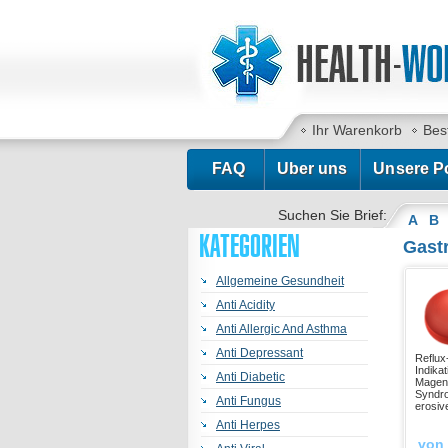
Ihr Warenkorb
Bes
FAQ
Uber uns
Unsere Po
Suchen Sie Brief:
A
B
KATEGORIEN
Gastr
Allgemeine Gesundheit
Anti Acidity
Anti Allergic And Asthma
Anti Depressant
Reflux
Indika
Anti Diabetic
Magens
Syndro
Anti Fungus
erosiv
Anti Herpes
von