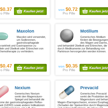
$0.37
$0.72
von
Kaufen jetzt
Kaufen jetz
o Pille
Pro Pille
Maxolon
Motilium
Maxolon wird verwendet,
Generisches Motilium
um Sodbrennen,
fördert die Bewegunge
gastroösophageale
des Magen und Darms,
krankheit und Gastroparese zu
und behandelt Übelkeit und Erbrechen, die
eln und Übelkeit oder Erbrechen von
durch Medikamente zur Behandlung von
Chemotherapie zu verhindern.
Parkinson hervorgerufen werden können.
$0.47
$0.35
von
Kaufen jetzt
Kaufen jetz
o Pille
Pro Pille
Nexium
Prevacid
Generisches Nexium
Generisches Prevacid
senkt den Magensäure-
senkt die Produktion de
Spiegel und behandelt die
Magensäure und behan
me der gastroösophagealen Reflux-
Magen-/Darmgeschwüre, erosive Esophagi
eit (GERD) sowie andere Indikationen
(Schaden der Speiseröhre durch Magensä