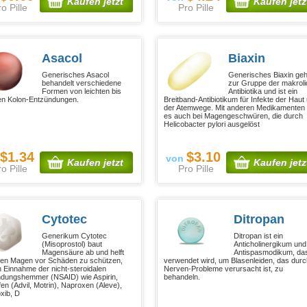
Kaufen jetzt
Kaufen jetz
o Pille
Pro Pille
Asacol
Biaxin
Generisches Asacol
Generisches Biaxin geh
behandelt verschiedene
zur Gruppe der makrol
Formen von leichten bis
Antibiotika und ist ein
ren Kolon-Entzündungen.
Breitband-Antibiotikum für Infekte der Haut
der Atemwege. Mit anderen Medikamenten h
es auch bei Magengeschwüren, die durch
Helicobacter pylori ausgelöst
$1.34
$3.10
von
Kaufen jetzt
Kaufen jetz
o Pille
Pro Pille
Cytotec
Ditropan
Generikum Cytotec
Ditropan ist ein
(Misoprostol) baut
Anticholinergikum und
Magensäure ab und helft
Antispasmodikum, da
en Magen vor Schäden zu schützen,
verwendet wird, um Blasenleiden, das durc
n Einnahme der nicht-steroidalen
Nerven-Probleme verursacht ist, zu
dungshemmer (NSAID) wie Aspirin,
behandeln.
fen (Advil, Motrin), Naproxen (Aleve),
xib, D