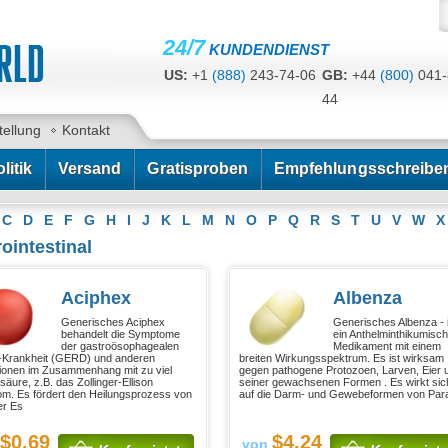
24/7
KUNDENDIENST
US:
+1
(888)
243-74-06
GB:
+44
(800)
041-
44
CA:
+1
(778)
200-7422
AU:
+61
(291)
586-
tellung
Kontakt
litik
Versand
Gratisproben
Empfehlungsschreibe
C
D
E
F
G
H
I
J
K
L
M
N
O
P
Q
R
S
T
U
V
W
X
ointestinal
Aciphex
Albenza
Generisches Aciphex
Generisches Albenza - 
behandelt die Symptome
ein Anthelminthikumisc
der gastroösophagealen
Medikament mit einem
-Krankheit (GERD) und anderen
breiten Wirkungsspektrum. Es ist wirksam
tionen im Zusammenhang mit zu viel
gegen pathogene Protozoen, Larven, Eier 
äure, z.B. das Zollinger-Ellison
seiner gewachsenen Formen . Es wirkt sic
m. Es fördert den Heilungsprozess von
auf die Darm- und Gewebeformen von Par
er Es
$0.69
$4.24
von