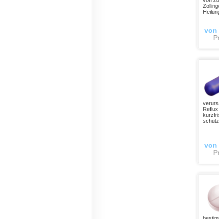
von zu
Zollin
Heilun
von
Pr
verurs
Reflux
kurzfr
schütz
von
Pr
bestim