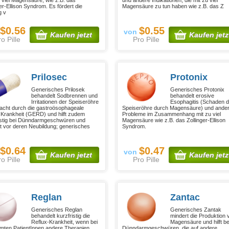
 viel Magensäure, wie z.B. das
und andere Indikationen, die mit zu viel
ger-Ellison Syndrom. Es fördert die
Magensäure zu tun haben wie z.B. das Z
g v
$0.56
$0.55
von
Kaufen jetzt
Kaufen jetz
o Pille
Pro Pille
Prilosec
Protonix
Generisches Prilosek
Generisches Protonix
behandelt Sodbrennen und
behandelt erosive
Irritationen der Speiseröhre
Esophagitis (Schaden d
acht durch die gastroösophageale
Speiseröhre durch Magensäure) und ande
 Krankheit (GERD) und hilft zudem
Probleme im Zusammenhang mit zu viel
istig bei Dünndarmgeschwüren und
Magensäure wie z.B. das Zollinger-Ellison
t vor deren Neubildung; generisches
Syndrom.
$0.64
$0.47
von
Kaufen jetzt
Kaufen jetz
o Pille
Pro Pille
Reglan
Zantac
Generisches Reglan
Generisches Zantak
behandelt kurzfristig die
mindert die Produktion 
Reflux-Krankheit, wenn bei
Magensäure und hilft be
mten PatientInnen andere Therapien
Dünndarmgeschwüren, die auf andere