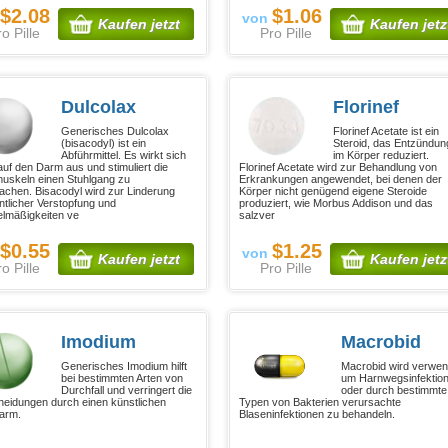
$2.08
$1.06
von
Kaufen jetzt
Kaufen jetz
o Pille
Pro Pille
Dulcolax
Florinef
Generisches Dulcolax
Florinef Acetate ist ein
(bisacodyl) ist ein
Steroid, das Entzündu
Abführmittel. Es wirkt sich
im Körper reduziert.
 auf den Darm aus und stimuliert die
Florinef Acetate wird zur Behandlung von
skeln einen Stuhlgang zu
Erkrankungen angewendet, bei denen der
achen. Bisacodyl wird zur Linderung
Körper nicht genügend eigene Steroide
ntlicher Verstopfung und
produziert, wie Morbus Addison und das
lmäßigkeiten ve
salzver
$0.55
$1.25
von
Kaufen jetzt
Kaufen jetz
o Pille
Pro Pille
Imodium
Macrobid
Generisches Imodium hilft
Macrobid wird verwen
bei bestimmten Arten von
um Harnwegsinfektio
Durchfall und verringert die
oder durch bestimmte
eidungen durch einen künstlichen
Typen von Bakterien verursachte
arm.
Blaseninfektionen zu behandeln.