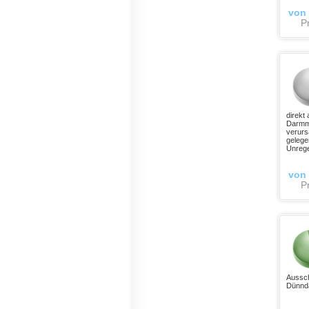
von
Pr
direkt
Darmmu
verurs
gelege
Unrege
von
Pr
Aussch
Dünnd