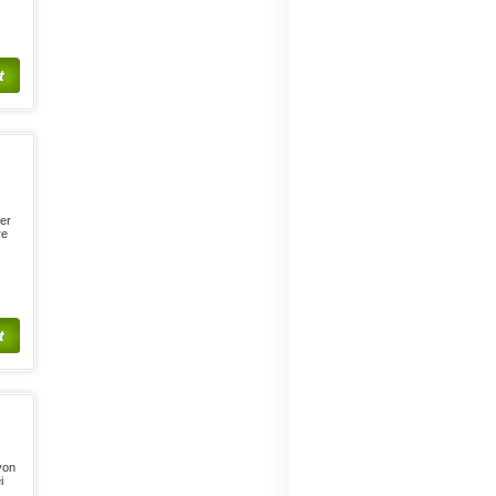
t
er
re
t
von
i