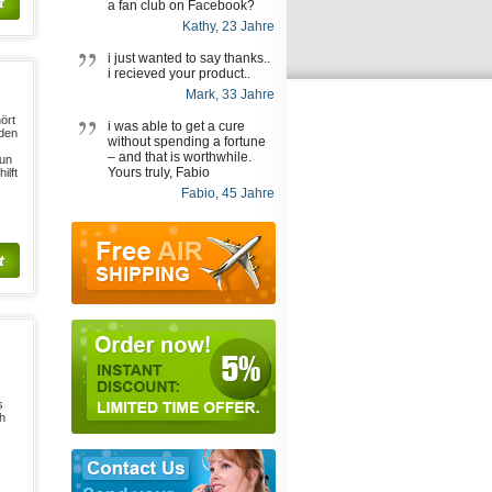
t
a fan club on Facebook?
Kathy, 23 Jahre
i just wanted to say thanks..
i recieved your product..
Mark, 33 Jahre
ört
i was able to get a cure
iden
without spending a fortune
– and that is worthwhile.
 un
Yours truly, Fabio
ilft
Fabio, 45 Jahre
t
s
h