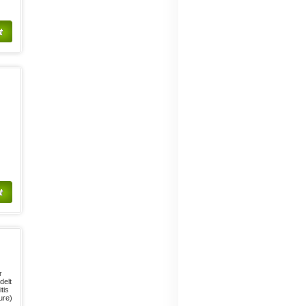
t
n
t
r
delt
tis
ure)