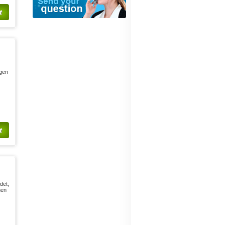
t
ngen
t
det,
nen