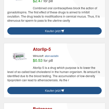
$2.47
for pill
Combined oral contraceptives block the action of
gonadotropins. The first effect of these drugs is aimed to inhibit
ovulation. The drug leads to modifications in cervical mucus. Thus, it is
strenuous for sperm to pass to the uterine cavity
Kaufen jetzt
Atorlip-5
Wirkstoff:
atorvastatin
$0.53
for pill
Atorlip-5 is a drug which purpose is to lower the
level of so-called bad cholesterol in the human organism. Its amount is
identified due to the blood testing. The accumulation of low-density
lipoprotein can lead to atherosclerosis. As the r
Kaufen jetzt
Betapace