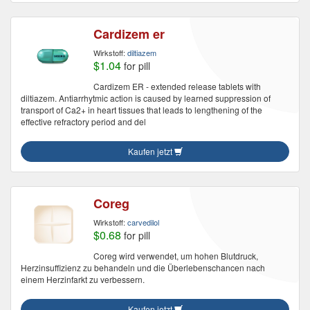
Cardizem er
Wirkstoff:
diltiazem
$1.04
for pill
Cardizem ER - extended release tablets with
diltiazem. Antiarrhytmic action is caused by learned suppression of
transport of Ca2+ in heart tissues that leads to lengthening of the
effective refractory period and del
Kaufen jetzt
Coreg
Wirkstoff:
carvedilol
$0.68
for pill
Coreg wird verwendet, um hohen Blutdruck,
Herzinsuffizienz zu behandeln und die Überlebenschancen nach
einem Herzinfarkt zu verbessern.
Kaufen jetzt