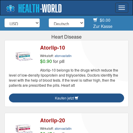
HEALTH
-
WORLD
Togg
navi
$0.00
Zur Kasse
Heart Disease
Atorlip-10
Wirkstoff:
atorvastatin
$0.90
for pill
Atorlip-10 belongs to the drugs which reduce the
level of low-density lipoprotein and triglycerides. Doctors identify the
level with the help of blood tests. If the level is rather high, then the
patients are prescribed the pills. Heart att
Kaufen jetzt
Atorlip-20
Wirkstoff:
atorvastatin