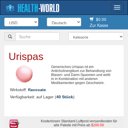
HEALTH
-
WORLD
Togg
navi
$0.00
Zur Kasse
Urispas
Generisches Urispas ist ein
Anticholinergikum zur Behandlung von
Blasen- und Darm-Spasmen und wirkt
in in Kombination mit anderen
Medikamenten gegen Geschwüre.
Wirkstoff:
flavoxate
Verfügbarkeit: auf Lager (
40 Stück
)
Kostenlosen Standard Luftpost versandkosten für
alle Pakete mit Preis ab
$200.00