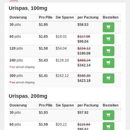
Urispas
,
100mg
Dosierung
Pro Pille
Sie Sparen
per Packung
Bestellen
30
pills
$1.95
$58.53
60
pills
$1.65
$18.02
$117.06
$99.04
120
pills
$1.50
$54.04
$234.12
$180.08
240
pills
$1.43
$126.10
$468.24
$342.14
Free
airmail shipping
300
pills
$1.41
$162.12
$585.30
$423.18
Free
airmail shipping
Urispas
,
200mg
Dosierung
Pro Pille
Sie Sparen
per Packung
Bestellen
30
pills
$1.93
$57.92
60
pills
$1.59
$20.22
$115.84
$95.62