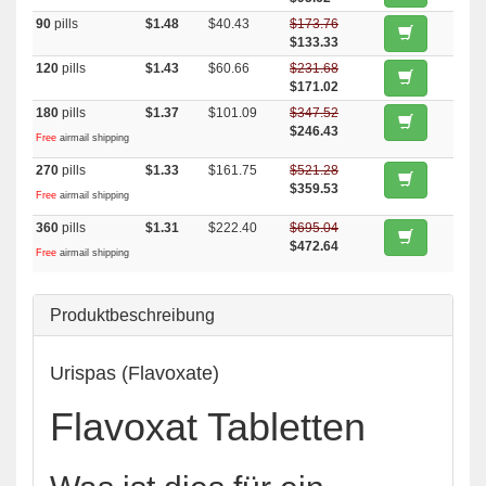
90
pills
$1.48
$40.43
$173.76
$133.33
120
pills
$1.43
$60.66
$231.68
$171.02
180
pills
$1.37
$101.09
$347.52
$246.43
Free
airmail shipping
270
pills
$1.33
$161.75
$521.28
$359.53
Free
airmail shipping
360
pills
$1.31
$222.40
$695.04
$472.64
Free
airmail shipping
Produktbeschreibung
Urispas (Flavoxate)
Flavoxat Tabletten