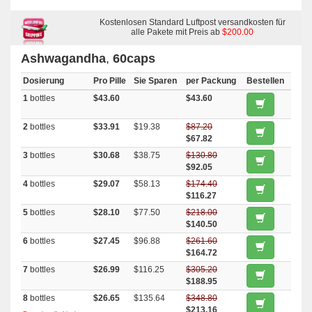
Kostenlosen Standard Luftpost versandkosten für
alle Pakete mit Preis ab
$200.00
Ashwagandha
,
60caps
Dosierung
Pro Pille
Sie Sparen
per Packung
Bestellen
1
bottles
$43.60
$43.60
2
bottles
$33.91
$19.38
$87.20
$67.82
3
bottles
$30.68
$38.75
$130.80
$92.05
4
bottles
$29.07
$58.13
$174.40
$116.27
5
bottles
$28.10
$77.50
$218.00
$140.50
6
bottles
$27.45
$96.88
$261.60
$164.72
7
bottles
$26.99
$116.25
$305.20
$188.95
8
bottles
$26.65
$135.64
$348.80
$213.16