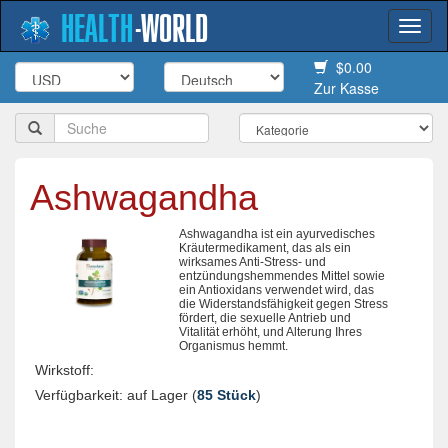
HEALTH
-
WORLD
Togg
navi
$0.00
Zur Kasse
Ashwagandha
Ashwagandha ist ein ayurvedisches
Kräutermedikament, das als ein
wirksames Anti-Stress- und
entzündungshemmendes Mittel sowie
ein Antioxidans verwendet wird, das
die Widerstandsfähigkeit gegen Stress
fördert, die sexuelle Antrieb und
Vitalität erhöht, und Alterung Ihres
Organismus hemmt.
Wirkstoff:
Verfügbarkeit: auf Lager (
85 Stück
)