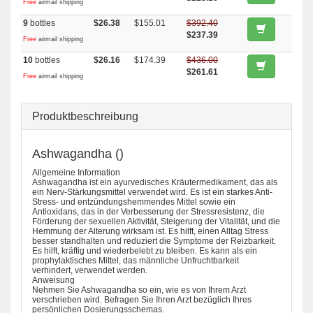
Free
airmail shipping
9
bottles
$26.38
$155.01
$392.40
$237.39
Free
airmail shipping
10
bottles
$26.16
$174.39
$436.00
$261.61
Free
airmail shipping
Produktbeschreibung
Ashwagandha ()
Allgemeine Information
Ashwagandha ist ein ayurvedisches Kräutermedikament, das als
ein Nerv-Stärkungsmittel verwendet wird. Es ist ein starkes Anti-
Stress- und entzündungshemmendes Mittel sowie ein
Antioxidans, das in der Verbesserung der Stressresistenz, die
Förderung der sexuellen Aktivität, Steigerung der Vitalität, und die
Hemmung der Alterung wirksam ist. Es hilft, einen Alltag Stress
besser standhalten und reduziert die Symptome der Reizbarkeit.
Es hilft, kräftig und wiederbelebt zu bleiben. Es kann als ein
prophylaktisches Mittel, das männliche Unfruchtbarkeit
verhindert, verwendet werden.
Anweisung
Nehmen Sie Ashwagandha so ein, wie es von Ihrem Arzt
verschrieben wird. Befragen Sie Ihren Arzt bezüglich Ihres
persönlichen Dosierungsschemas.