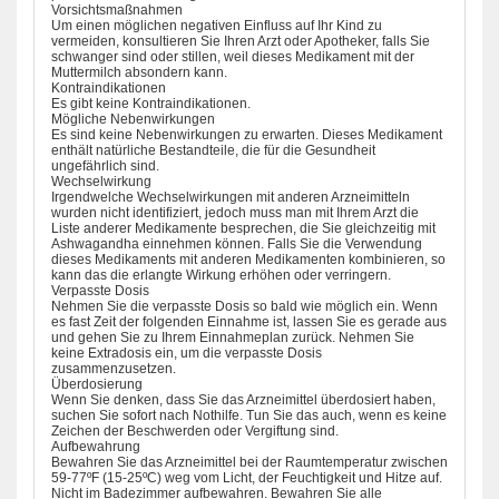
Vorsichtsmaßnahmen
Um einen möglichen negativen Einfluss auf Ihr Kind zu
vermeiden, konsultieren Sie Ihren Arzt oder Apotheker, falls Sie
schwanger sind oder stillen, weil dieses Medikament mit der
Muttermilch absondern kann.
Kontraindikationen
Es gibt keine Kontraindikationen.
Mögliche Nebenwirkungen
Es sind keine Nebenwirkungen zu erwarten. Dieses Medikament
enthält natürliche Bestandteile, die für die Gesundheit
ungefährlich sind.
Wechselwirkung
Irgendwelche Wechselwirkungen mit anderen Arzneimitteln
wurden nicht identifiziert, jedoch muss man mit Ihrem Arzt die
Liste anderer Medikamente besprechen, die Sie gleichzeitig mit
Ashwagandha einnehmen können. Falls Sie die Verwendung
dieses Medikaments mit anderen Medikamenten kombinieren, so
kann das die erlangte Wirkung erhöhen oder verringern.
Verpasste Dosis
Nehmen Sie die verpasste Dosis so bald wie möglich ein. Wenn
es fast Zeit der folgenden Einnahme ist, lassen Sie es gerade aus
und gehen Sie zu Ihrem Einnahmeplan zurück. Nehmen Sie
keine Extradosis ein, um die verpasste Dosis
zusammenzusetzen.
Überdosierung
Wenn Sie denken, dass Sie das Arzneimittel überdosiert haben,
suchen Sie sofort nach Nothilfe. Tun Sie das auch, wenn es keine
Zeichen der Beschwerden oder Vergiftung sind.
Aufbewahrung
Bewahren Sie das Arzneimittel bei der Raumtemperatur zwischen
59-77ºF (15-25ºC) weg vom Licht, der Feuchtigkeit und Hitze auf.
Nicht im Badezimmer aufbewahren. Bewahren Sie alle