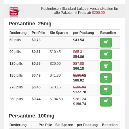
Kostenlosen Standard Luftpost versandkosten für
alle Pakete mit Preis ab
$200.00
Persantine
,
25mg
Dosierung
Pro Pille
Sie Sparen
per Packung
Bestellen
60
pills
$0.73
$43.54
90
pills
$0.61
$10.45
$65.31
$54.86
120
pills
$0.55
$20.90
$87.08
$66.18
180
pills
$0.49
$41.80
$130.62
$88.82
270
pills
$0.45
$73.15
$195.93
$122.78
360
pills
$0.44
$104.50
$261.24
$156.74
Persantine
,
100mg
Dosierung
Pro Pille
Sie Sparen
per Packung
Bestellen