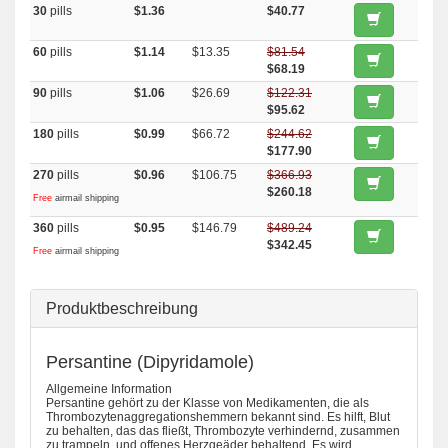
30
pills
$1.36
$40.77
60
pills
$1.14
$13.35
$81.54
$68.19
90
pills
$1.06
$26.69
$122.31
$95.62
180
pills
$0.99
$66.72
$244.62
$177.90
270
pills
$0.96
$106.75
$366.93
$260.18
Free
airmail shipping
360
pills
$0.95
$146.79
$489.24
$342.45
Free
airmail shipping
Produktbeschreibung
Persantine (Dipyridamole)
Allgemeine Information
Persantine gehört zu der Klasse von Medikamenten, die als
Thrombozytenaggregationshemmern bekannt sind. Es hilft, Blut
zu behalten, das das fließt, Thrombozyte verhindernd, zusammen
zu trampeln, und offenes Herzgeäder behaltend. Es wird