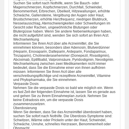
Suchen Sie sofort nach Nothilfe, wenn Sie Bauch- oder
Magenschmerzen, Kopfschmerzen, Durchfall, Schwindel,
Benommenheit, Erbrechen, Übelkeit, Hitzewallungen, erhöhte
Schwäche, Gallensteine, Vergilbung der Augen oder Haut,
Brustschmerzen, erhöhte Herzfrequenz, niedrigen Blutdruck,
Nesselausschlag, Atemschwierigkeiten oder Schwellungen im
Gesicht oder Rachen, ungewöhnliche Blutungen oder
Blutergüsse haben. Wenn Sie andere Nebenwirkungen haben,
die nicht aufgeführt sind, wenden Sie sich sofort an Ihren Arzt.
Wechselwirkung
Informieren Sie Ihren Arzt über alle Arzneimittel, die Sie
einnehmen können, besonders über Adenosin, Blutverdünner
(Heparin, Enoxaparin, Dalteparin, Ardeparin, Fondaparinux,
Tinzaparin), Cholinesterasehemmer (Donepezil, Rivastigmin),
Abciximab, Eptifibatid, Valproinsäure, Pyridostigmin, Neostigmin.
Wechselwirkung zwischen zwei Medikamenten nicht immer
bedeutet, dass Sie die Einnahme einer von ihnen aufhören
müssen. Informieren Sie Ihren Arzt über alle
verschreibungspflichtige und rezeptfreie Arzneimittel, Vitamine
und Phytopharmaka, die Sie einnehmen.
Verpasste Dosis
Nehmen Sie die verpasste Dosis so bald wie möglich ein. Wenn
es fast Zeit der folgenden Einnahme ist, lassen Sie es gerade aus
und gehen Sie zu Ihrem Einnahmeplan zurück. Nehmen Sie
keine Extradosis ein, um die verpasste Dosis
zusammenzusetzen.
Überdosierung
Wenn Sie denken, dass Sie das Arzneimittel überdosiert haben,
suchen Sie sofort nach Nothilfe. Die Überdosis-Symptome sind:
Schwitzen, Wärme oder Prickeln unter der Haut, Schwindel,
Schwäche, Unruhe, schnelles Herzrasen, Benommenheit oder
Ohnmacht.