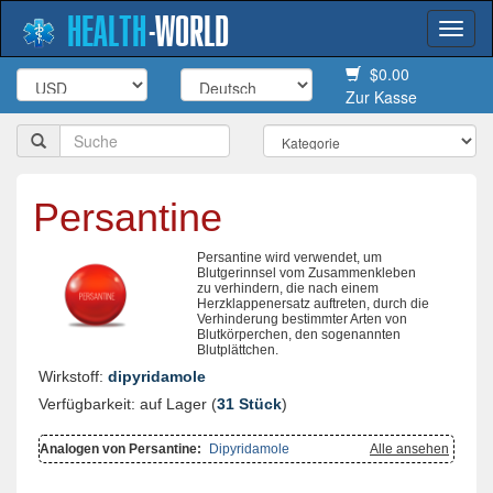
HEALTH
-
WORLD
Togg
navi
$0.00
Zur Kasse
Persantine
Persantine wird verwendet, um
Blutgerinnsel vom Zusammenkleben
zu verhindern, die nach einem
Herzklappenersatz auftreten, durch die
Verhinderung bestimmter Arten von
Blutkörperchen, den sogenannten
Blutplättchen.
Wirkstoff:
dipyridamole
Verfügbarkeit: auf Lager (
31 Stück
)
Analogen von Persantine:
Dipyridamole
Alle ansehen