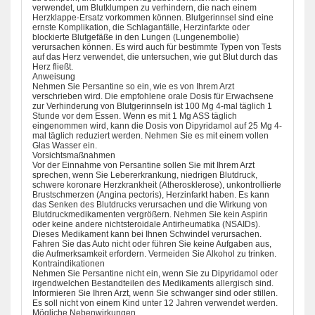
verwendet, um Blutklumpen zu verhindern, die nach einem
Herzklappe-Ersatz vorkommen können. Blutgerinnsel sind eine
ernste Komplikation, die Schlaganfälle, Herzinfarkte oder
blockierte Blutgefäße in den Lungen (Lungenembolie)
verursachen können. Es wird auch für bestimmte Typen von Tests
auf das Herz verwendet, die untersuchen, wie gut Blut durch das
Herz fließt.
Anweisung
Nehmen Sie Persantine so ein, wie es von Ihrem Arzt
verschrieben wird. Die empfohlene orale Dosis für Erwachsene
zur Verhinderung von Blutgerinnseln ist 100 Mg 4-mal täglich 1
Stunde vor dem Essen. Wenn es mit 1 Mg ASS täglich
eingenommen wird, kann die Dosis von Dipyridamol auf 25 Mg 4-
mal täglich reduziert werden. Nehmen Sie es mit einem vollen
Glas Wasser ein.
Vorsichtsmaßnahmen
Vor der Einnahme von Persantine sollen Sie mit Ihrem Arzt
sprechen, wenn Sie Lebererkrankung, niedrigen Blutdruck,
schwere koronare Herzkrankheit (Atherosklerose), unkontrollierte
Brustschmerzen (Angina pectoris), Herzinfarkt haben. Es kann
das Senken des Blutdrucks verursachen und die Wirkung von
Blutdruckmedikamenten vergrößern. Nehmen Sie kein Aspirin
oder keine andere nichtsteroidale Antirheumatika (NSAIDs).
Dieses Medikament kann bei Ihnen Schwindel verursachen.
Fahren Sie das Auto nicht oder führen Sie keine Aufgaben aus,
die Aufmerksamkeit erfordern. Vermeiden Sie Alkohol zu trinken.
Kontraindikationen
Nehmen Sie Persantine nicht ein, wenn Sie zu Dipyridamol oder
irgendwelchen Bestandteilen des Medikaments allergisch sind.
Informieren Sie Ihren Arzt, wenn Sie schwanger sind oder stillen.
Es soll nicht von einem Kind unter 12 Jahren verwendet werden.
Mögliche Nebenwirkungen