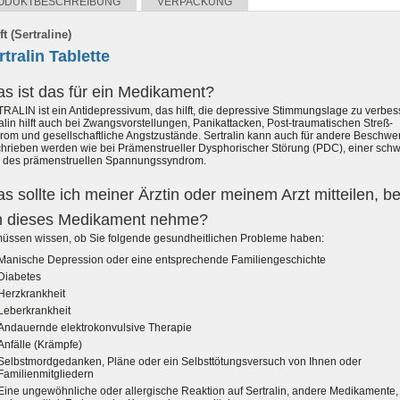
ODUKTBESCHREIBUNG
VERPACKUNG
ft (Sertraline)
rtralin Tablette
s ist das für ein Medikament?
RALIN ist ein Antidepressivum, das hilft, die depressive Stimmungslage zu verbes
alin hilft auch bei Zwangsvorstellungen, Panikattacken, Post-traumatischen Streß-
rom und gesellschaftliche Angstzustände. Sertralin kann auch für andere Beschw
chrieben werden wie bei Prämenstrueller Dysphorischer Störung (PDC), einer sch
 des prämenstruellen Spannungssyndrom.
s sollte ich meiner Ärztin oder meinem Arzt mitteilen, b
h dieses Medikament nehme?
müssen wissen, ob Sie folgende gesundheitlichen Probleme haben:
Manische Depression oder eine entsprechende Familiengeschichte
Diabetes
Herzkrankheit
Leberkrankheit
Andauernde elektrokonvulsive Therapie
Anfälle (Krämpfe)
Selbstmordgedanken, Pläne oder ein Selbsttötungsversuch von Ihnen oder
Familienmitgliedern
Eine ungewöhnliche oder allergische Reaktion auf Sertralin, andere Medikamente,