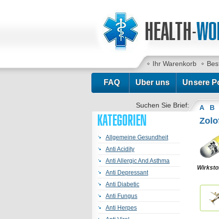
Ihr Warenkorb
Bes
FAQ
Uber uns
Unsere Po
Suchen Sie Brief:
A
B
KATEGORIEN
Zolo
Allgemeine Gesundheit
Anti Acidity
Anti Allergic And Asthma
Wirksto
Anti Depressant
Anti Diabetic
Anti Fungus
Anti Herpes