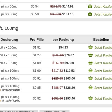
Jetzt Kauf
0
pills x 50mg
$0.54
$271.76
$144.92
Jetzt Kauf
0
pills x 50mg
$0.50
$362.34
$181.16
ft, 100mg
Dosierung
Pro Pille
per Packung
Bestellen
Jetzt Kauf
pills x 100mg
$1.81
$54.33
Jetzt Kauf
pills x 100mg
$1.27
$108.66
$76.07
Jetzt Kauf
pills x 100mg
$1.09
$162.99
$97.80
Jetzt Kauf
0
pills x 100mg
$1.00
$217.32
$119.53
Jetzt Kauf
0
pills x 100mg
$0.91
$325.98
$163.00
0
pills x 100mg
Jetzt Kauf
$0.85
$488.97
$228.20
e
airmail shipping
0
pills x 100mg
Jetzt Kauf
$0.82
$651.96
$293.40
e
airmail shipping