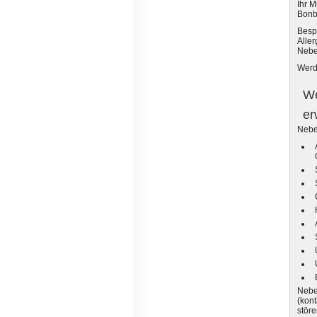
Ihr 
Bonbo
Bespr
Aller
Nebe
Werde
We
er
Nebe
Neben
(kont
störe