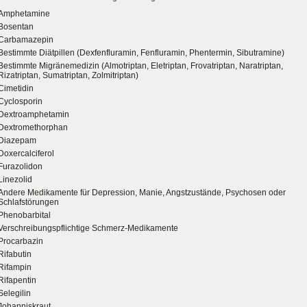
Amphetamine
Bosentan
Carbamazepin
Bestimmte Diätpillen (Dexfenfluramin, Fenfluramin, Phentermin, Sibutramine)
Bestimmte Migränemedizin (Almotriptan, Eletriptan, Frovatriptan, Naratriptan,
Rizatriptan, Sumatriptan, Zolmitriptan)
Cimetidin
Cyclosporin
Dextroamphetamin
Dextromethorphan
Diazepam
Doxercalciferol
Furazolidon
Linezolid
Andere Medikamente für Depression, Manie, Angstzustände, Psychosen oder
Schlafstörungen
Phenobarbital
Verschreibungspflichtige Schmerz-Medikamente
Procarbazin
Rifabutin
Rifampin
Rifapentin
Selegilin
Johanniskraut