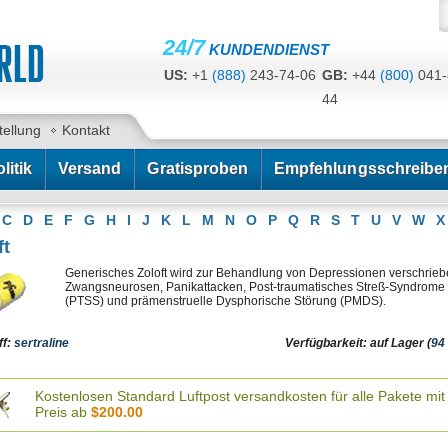
24/7
KUNDENDIENST
US:
+1
(888)
243-74-06
GB:
+44
(800)
041-
44
CA:
+1
(778)
200-7422
AU:
+61
(291)
586-
tellung
Kontakt
litik
Versand
Gratisproben
Empfehlungsschreibe
C
D
E
F
G
H
I
J
K
L
M
N
O
P
Q
R
S
T
U
V
W
X
ft
Generisches Zoloft wird zur Behandlung von Depressionen verschrieb
Zwangsneurosen, Panikattacken, Post-traumatisches Streß-Syndrome
(PTSS) und prämenstruelle Dysphorische Störung (PMDS).
ff:
sertraline
Verfügbarkeit: auf Lager (
94
Kostenlosen Standard Luftpost versandkosten für alle Pakete mit
Preis ab
$200.00