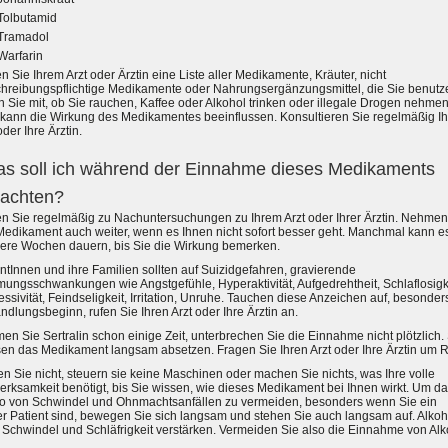
Tolbutamid
Tramadol
Warfarin
 Sie Ihrem Arzt oder Ärztin eine Liste aller Medikamente, Kräuter, nicht
chreibungspflichtige Medikamente oder Nahrungsergänzungsmittel, die Sie benutz
n Sie mit, ob Sie rauchen, Kaffee oder Alkohol trinken oder illegale Drogen nehmen
 kann die Wirkung des Medikamentes beeinflussen. Konsultieren Sie regelmäßig I
oder Ihre Ärztin.
s soll ich während der Einnahme dieses Medikaments
achten?
n Sie regelmäßig zu Nachuntersuchungen zu Ihrem Arzt oder Ihrer Ärztin. Nehmen
Medikament auch weiter, wenn es Ihnen nicht sofort besser geht. Manchmal kann e
ere Wochen dauern, bis Sie die Wirkung bemerken.
ntInnen und ihre Familien sollten auf Suizidgefahren, gravierende
mungsschwankungen wie Angstgefühle, Hyperaktivität, Aufgedrehtheit, Schlaflosigk
ssivität, Feindseligkeit, Irritation, Unruhe. Tauchen diese Anzeichen auf, besonder
dlungsbeginn, rufen Sie Ihren Arzt oder Ihre Ärztin an.
n Sie Sertralin schon einige Zeit, unterbrechen Sie die Einnahme nicht plötzlich.
en das Medikament langsam absetzen. Fragen Sie Ihren Arzt oder Ihre Ärztin um R
n Sie nicht, steuern sie keine Maschinen oder machen Sie nichts, was Ihre volle
erksamkeit benötigt, bis Sie wissen, wie dieses Medikament bei Ihnen wirkt. Um d
ko von Schwindel und Ohnmachtsanfällen zu vermeiden, besonders wenn Sie ein
er Patient sind, bewegen Sie sich langsam und stehen Sie auch langsam auf. Alkoh
 Schwindel und Schläfrigkeit verstärken. Vermeiden Sie also die Einnahme von Alk