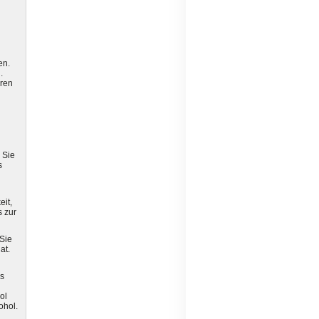
en.
.
hren
 Sie
s
eit,
s zur
 Sie
at.
as
ol
ohol.