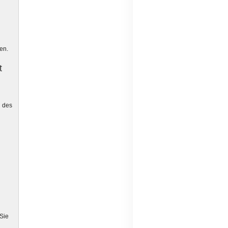
men.
t
n des
 Sie