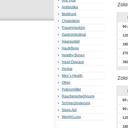
Anti Viral
Zolo
Antibiotika
Blutdruck
Cholesterin
90
Frauenmedizin
Gastrointestinal
12
Haarausfall
18
Hautpflege
27
Healthy Bones
Heart Disease
36
Herbal
Men`s Health
Zolo
Other
Potenzmittel
Raucherentwöhnung
60
Schmerzlinderung
90
Sleep Aid
Weight Loss
12
18