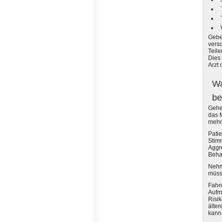
Geben
vers
Teile
Dies
Arzt 
Wa
be
Gehe
das 
mehr
Patie
Stim
Aggre
Behan
Nehme
müss
Fahre
Aufm
Risi
älter
kann