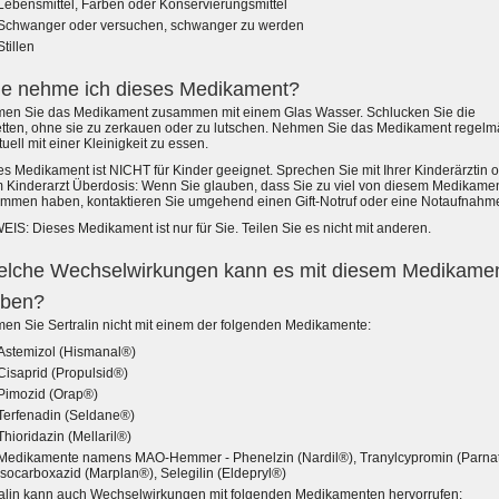
Lebensmittel, Farben oder Konservierungsmittel
Schwanger oder versuchen, schwanger zu werden
Stillen
e nehme ich dieses Medikament?
en Sie das Medikament zusammen mit einem Glas Wasser. Schlucken Sie die
etten, ohne sie zu zerkauen oder zu lutschen. Nehmen Sie das Medikament regelm
uell mit einer Kleinigkeit zu essen.
s Medikament ist NICHT für Kinder geeignet. Sprechen Sie mit Ihrer Kinderärztin 
m Kinderarzt Überdosis: Wenn Sie glauben, dass Sie zu viel von diesem Medikame
mmen haben, kontaktieren Sie umgehend einen Gift-Notruf oder eine Notaufnahm
IS: Dieses Medikament ist nur für Sie. Teilen Sie es nicht mit anderen.
lche Wechselwirkungen kann es mit diesem Medikame
ben?
en Sie Sertralin nicht mit einem der folgenden Medikamente:
Astemizol (Hismanal®)
Cisaprid (Propulsid®)
Pimozid (Orap®)
Terfenadin (Seldane®)
Thioridazin (Mellaril®)
Medikamente namens MAO-Hemmer - Phenelzin (Nardil®), Tranylcypromin (Parna
Isocarboxazid (Marplan®), Selegilin (Eldepryl®)
ralin kann auch Wechselwirkungen mit folgenden Medikamenten hervorrufen: