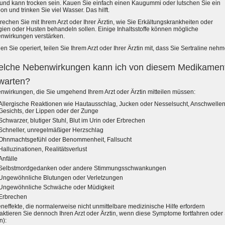
Mund kann trocken sein. Kauen Sie einfach einen Kaugummi oder lutschen Sie ein
n und trinken Sie viel Wasser. Das hilft.
echen Sie mit Ihrem Arzt oder Ihrer Ärztin, wie Sie Erkältungskrankheiten oder
gien oder Husten behandeln sollen. Einige Inhaltsstoffe können mögliche
nwirkungen verstärken.
n Sie operiert, teilen Sie Ihrem Arzt oder Ihrer Ärztin mit, dass Sie Sertraline neh
lche Nebenwirkungen kann ich von diesem Medikamen
warten?
nwirkungen, die Sie umgehend Ihrem Arzt oder Ärztin mitteilen müssen:
Allergische Reaktionen wie Hautausschlag, Jucken oder Nesselsucht, Anschwelle
Gesichts, der Lippen oder der Zunge
Schwarzer, blutiger Stuhl, Blut im Urin oder Erbrechen
Schneller, unregelmäßiger Herzschlag
Ohnmachtsgefühl oder Benommenheit, Fallsucht
Halluzinationen, Realitätsverlust
Anfälle
Selbstmordgedanken oder andere Stimmungsschwankungen
Ungewöhnliche Blutungen oder Verletzungen
Ungewöhnliche Schwäche oder Müdigkeit
Erbrechen
effekte, die normalerweise nicht unmittelbare medizinische Hilfe erfordern
aktieren Sie dennoch Ihren Arzt oder Ärztin, wenn diese Symptome fortfahren oder
n):