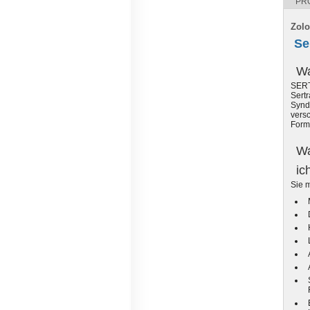
PR
Zolo
Se
Wa
SERT
Sertr
Synd
vers
Form
Wa
ic
Sie 