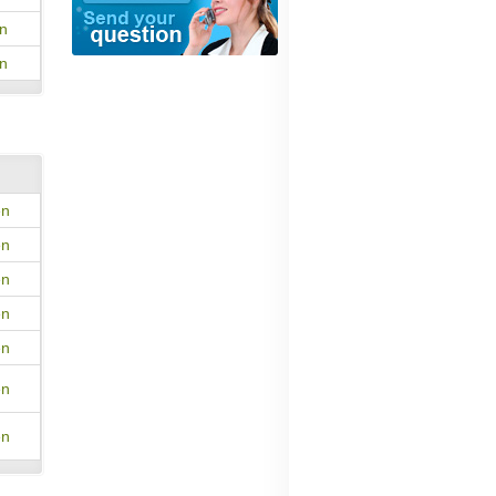
en
en
en
en
en
en
en
en
en