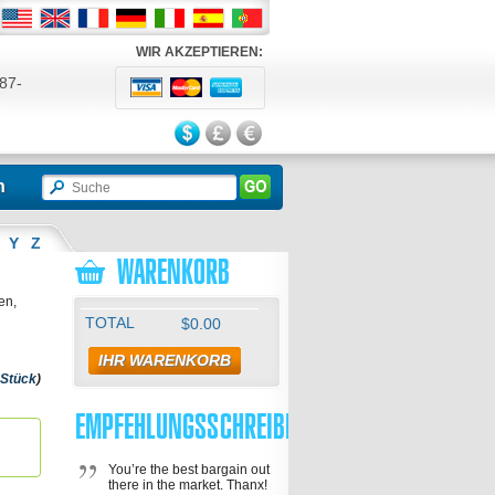
WIR AKZEPTIEREN:
87-
524
n
Y
Z
WARENKORB
en,
TOTAL
$0.00
IHR WARENKORB
 Stück
)
EMPFEHLUNGSSCHREIBEN
You’re the best bargain out
there in the market. Thanx!