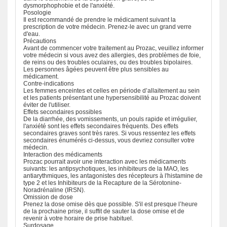
dysmorphophobie et de l'anxiété.
Posologie
Il est recommandé de prendre le médicament suivant la
prescription de votre médecin. Prenez-le avec un grand verre
d'eau.
Précautions
Avant de commencer votre traitement au Prozac, veuillez informer
votre médecin si vous avez des allergies, des problèmes de foie,
de reins ou des troubles oculaires, ou des troubles bipolaires.
Les personnes âgées peuvent être plus sensibles au
médicament.
Contre-indications
Les femmes enceintes et celles en période d’allaitement au sein
et les patients présentant une hypersensibilité au Prozac doivent
éviter de l'utiliser.
Effets secondaires possibles
De la diarrhée, des vomissements, un pouls rapide et irrégulier,
l'anxiété sont les effets secondaires fréquents. Des effets
secondaires graves sont très rares. Si vous ressentez les effets
secondaires énumérés ci-dessus, vous devriez consulter votre
médecin.
Interaction des médicaments
Prozac pourrait avoir une interaction avec les médicaments
suivants: les antipsychotiques, les inhibiteurs de la MAO, les
antiarythmiques, les antagonistes des récepteurs à l'histamine de
type 2 et les Inhibiteurs de la Recapture de la Sérotonine-
Noradrénaline (IRSN).
Omission de dose
Prenez la dose omise dès que possible. S'il est presque l’heure
de la prochaine prise, il suffit de sauter la dose omise et de
revenir à votre horaire de prise habituel.
Surdosage