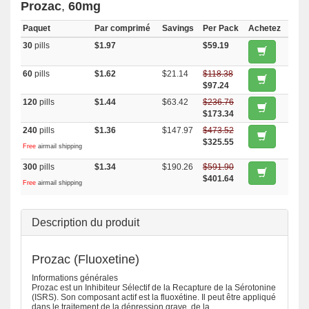
Prozac
,
60mg
Paquet
Par comprimé
Savings
Per Pack
Achetez
30
pills
$1.97
$59.19
60
pills
$1.62
$21.14
$118.38
$97.24
120
pills
$1.44
$63.42
$236.76
$173.34
240
pills
$1.36
$147.97
$473.52
$325.55
Free
airmail shipping
300
pills
$1.34
$190.26
$591.90
$401.64
Free
airmail shipping
Description du produit
Prozac (Fluoxetine)
Informations générales
Prozac est un Inhibiteur Sélectif de la Recapture de la Sérotonine
(ISRS). Son composant actif est la fluoxétine. Il peut être appliqué
dans le traitement de la dépression grave, de la