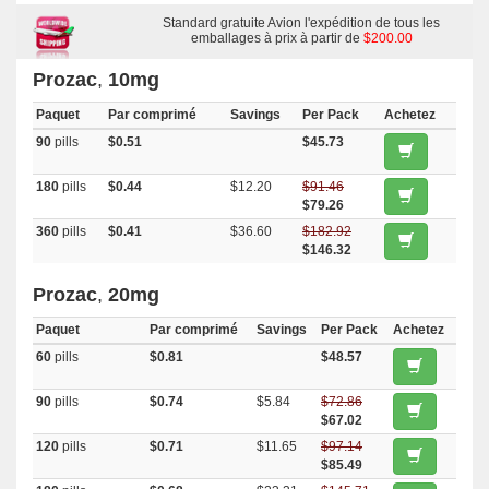
Standard gratuite Avion l'expédition de tous les
emballages à prix à partir de
$200.00
Prozac
,
10mg
Paquet
Par comprimé
Savings
Per Pack
Achetez
90
pills
$0.51
$45.73
180
pills
$0.44
$12.20
$91.46
$79.26
360
pills
$0.41
$36.60
$182.92
$146.32
Prozac
,
20mg
Paquet
Par comprimé
Savings
Per Pack
Achetez
60
pills
$0.81
$48.57
90
pills
$0.74
$5.84
$72.86
$67.02
120
pills
$0.71
$11.65
$97.14
$85.49