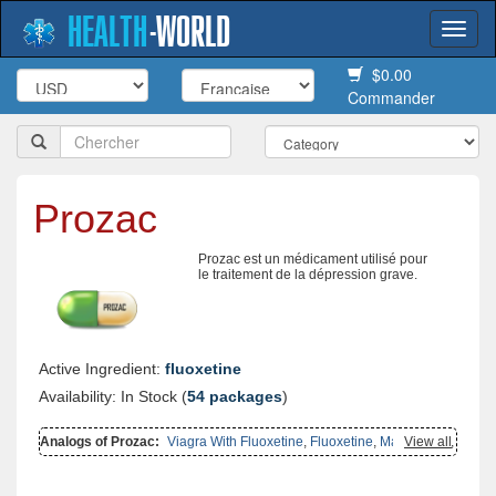
HEALTH
-
WORLD
Togg
navi
$0.00
Commander
Prozac
Prozac est un médicament utilisé pour
le traitement de la dépression grave.
Active Ingredient:
fluoxetine
Availability: In Stock (
54 packages
)
Analogs of Prozac:
Viagra With Fluoxetine
,
Fluoxetine
,
Malegra Fxt
View all
,
Malegra Fxt Plus