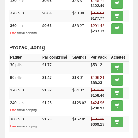
180
pills
$0.68
$23.31
$145.71
$122.40
270
pills
$0.66
$40.80
$218.57
$177.77
360
pills
$0.65
$58.27
$291.42
$233.15
Free
airmail shipping
Prozac
,
40mg
Paquet
Par comprimé
Savings
Per Pack
Achetez
30
pills
$1.77
$53.12
60
pills
$1.47
$18.01
$106.24
$88.23
120
pills
$1.32
$54.02
$212.48
$158.46
240
pills
$1.25
$126.03
$424.96
$298.93
Free
airmail shipping
300
pills
$1.23
$162.05
$531.20
$369.15
Free
airmail shipping