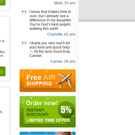
Mark, 33 ans
I know that it takes time to
cure, but I already see a
difference in my daughter.
You’re God’s best angels
walking this earth’
Charlotte, 62 ans
r le
I thank you very much for
your kind and quick help.’
— All the best.Yours truly,
flux
on.
Carmel
Carmel, 28 ans
IL