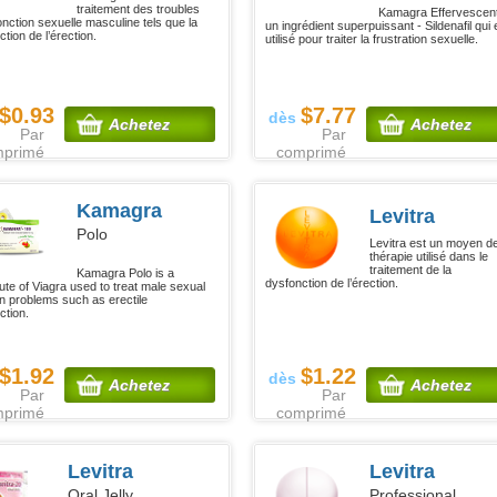
traitement des troubles
Kamagra Effervescen
onction sexuelle masculine tels que la
un ingrédient superpuissant - Sildenafil qui 
tion de l’érection.
utilisé pour traiter la frustration sexuelle.
$0.93
$7.77
dès
Achetez
Achetez
Par
Par
mprimé
comprimé
Kamagra
Levitra
Polo
Levitra est un moyen d
thérapie utilisé dans le
traitement de la
Kamagra Polo is a
dysfonction de l’érection.
tute of Viagra used to treat male sexual
on problems such as erectile
ction.
$1.92
$1.22
dès
Achetez
Achetez
Par
Par
mprimé
comprimé
Levitra
Levitra
Oral Jelly
Professional