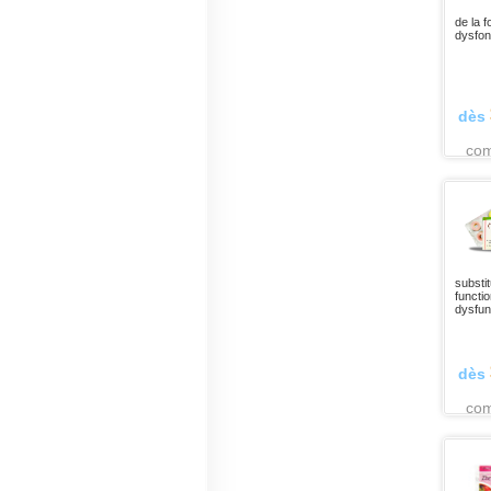
de la f
dysfonc
dès
co
substi
functi
dysfun
dès
co