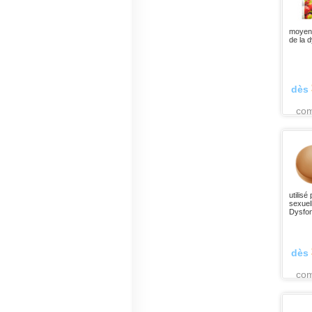
moyen 
de la d
dès
co
utilisé
sexuel
Dysfon
dès
co