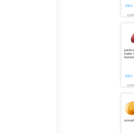
dès
co
particu
traiter
homme
dès
co
sexuel