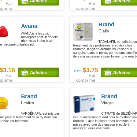
Achetez
Achetez
Par
Par
mprimé
comprimé
Brand
Avana
Cialis
AVANA is a tricyclic
antidepressant. It affects
chemicals in the brain
TADALAFIL est utilisé pou
ay become unbalanced.
traitement des problèmes érectiles chez
l’homme. Il agit en dilatant les vaisseaux
sanguins dans le pénis, permettant ainsi l'in
de sang nécessaire pour former une érecti
$3.16
$3.75
dès
Achetez
Achetez
Par
Par
mprimé
comprimé
Brand
Brand
Levitra
Viagra
VARDÉNAFIL est pris par
CITRATE de SILDÉNAF
ale pour le traitement de la dysfonction
est un médicament oral pour la dysfonction
le chez les hommes.
érectile. Il aide la plupart des hommes aux
prises avec une dysfonction érectile à
améliorer leurs érections.