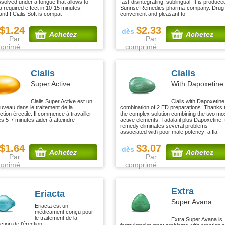
ssolved under a tongue that allows to
fast-disintegrating, sublingual. It is produce
a required effect in 10-15 minutes.
Sunrise Remedies pharma-company. Drug 
nt!!! Cialis Soft is compat
convenient and pleasant to
$1.24
$2.33
dès
Achetez
Achetez
Par
Par
mprimé
comprimé
Cialis
Cialis
Super Active
With Dapoxetine
Cialis Super Active est un
Cialis with Dapoxetine
uveau dans le traitement de la
combination of 2 ED preparations. Thanks 
tion érectile. Il commence à travailler
the complex solution combining the two mo
es 5-7 minutes aider à atteindre
active elements, Tadalafil plus Dapoxetine, 
remedy eliminates several problems
associated with poor male potency: a fla
$1.64
$3.07
dès
Achetez
Achetez
Par
Par
mprimé
comprimé
Extra
Eriacta
Super Avana
Eriacta est un
médicament conçu pour
le traitement de la
Extra Super Avana is
tion de l’érection.