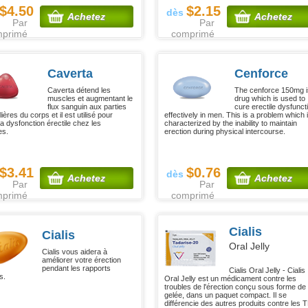
$4.50
$2.15
dès
Achetez
Achetez
Par
Par
mprimé
comprimé
Caverta
Cenforce
Caverta détend les
The cenforce 150mg i
muscles et augmentant le
drug which is used to
flux sanguin aux parties
cure erectile dysfunct
lières du corps et il est utilisé pour
effectively in men. This is a problem which 
 la dysfonction érectile chez les
characterized by the inability to maintain
s.
erection during physical intercourse.
$3.41
$0.76
dès
Achetez
Achetez
Par
Par
mprimé
comprimé
Cialis
Cialis
Oral Jelly
Cialis vous aidera à
améliorer votre érection
pendant les rapports
Cialis Oral Jelly - Cialis
s.
Oral Jelly est un médicament contre les
troubles de l'érection conçu sous forme de
gelée, dans un paquet compact. Il se
différencie des autres produits contre les 