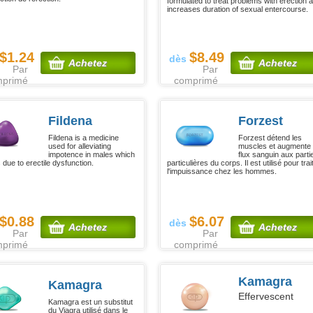
formulated to treat problems with erection 
increases duration of sexual entercourse.
$1.24
$8.49
dès
Achetez
Achetez
Par
Par
mprimé
comprimé
Fildena
Forzest
Fildena is a medicine
Forzest détend les
used for alleviating
muscles et augmente 
impotence in males which
flux sanguin aux parti
 due to erectile dysfunction.
particulières du corps. Il est utilisé pour trai
l'impuissance chez les hommes.
$0.88
$6.07
dès
Achetez
Achetez
Par
Par
mprimé
comprimé
Kamagra
Kamagra
Effervescent
Kamagra est un substitut
du Viagra utilisé dans le