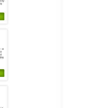
d by
is
 - a
to
st
this