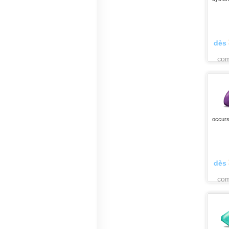
dès
co
occurs
dès
co