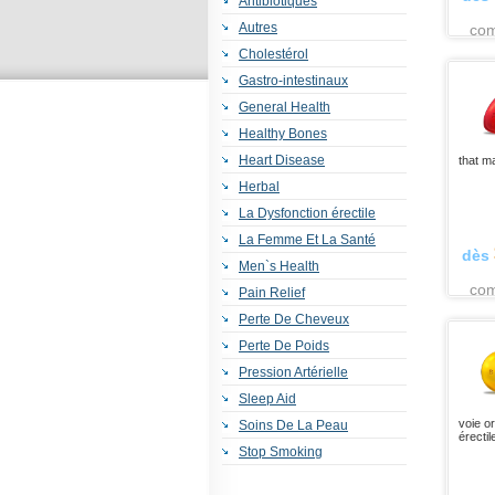
Antibiotiques
Autres
co
Cholestérol
Gastro-intestinaux
General Health
Healthy Bones
Heart Disease
that m
Herbal
La Dysfonction érectile
La Femme Et La Santé
dès
Men`s Health
co
Pain Relief
Perte De Cheveux
Perte De Poids
Pression Artérielle
Sleep Aid
voie or
Soins De La Peau
érecti
Stop Smoking