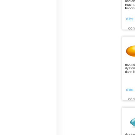
and di
reach 
Importa
dès
co
mot no
dysfonc
dans l
dès
co
dysfonc