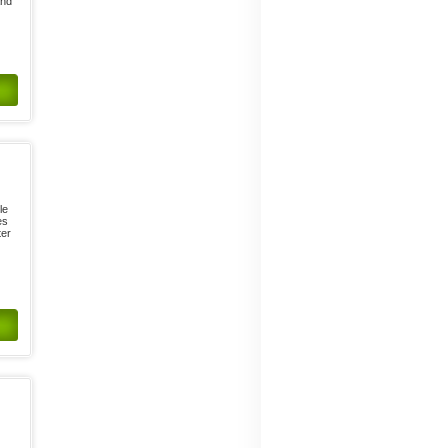
and
le
es
ter