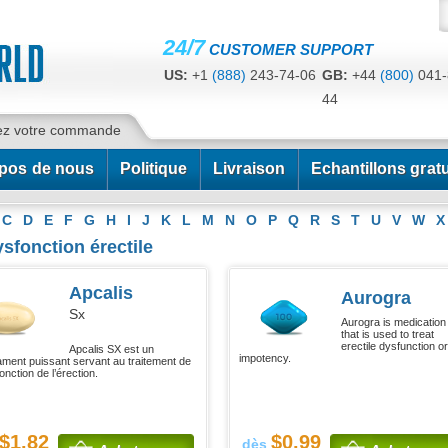
24/7
CUSTOMER SUPPORT
US:
+1
(888)
243-74-06
GB:
+44
(800)
041-
44
CA:
+1
(778)
200-7422
AU:
+61
(291)
586-
ez votre commande
pos de nous
Politique
Livraison
Echantillons gratu
C
D
E
F
G
H
I
J
K
L
M
N
O
P
Q
R
S
T
U
V
W
X
sfonction érectile
Apcalis
Aurogra
Sx
Aurogra is medication
that is used to treat
erectile dysfunction or
Apcalis SX est un
impotency.
ment puissant servant au traitement de
onction de l’érection.
$1.82
$0.99
dès