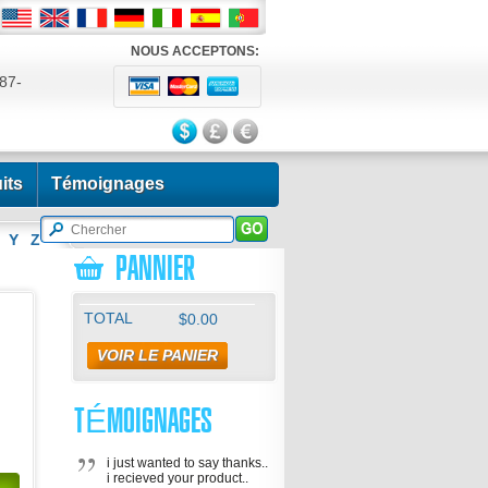
NOUS ACCEPTONS:
87-
524
its
Témoignages
Y
Z
PANNIER
TOTAL
$0.00
VOIR LE PANIER
TÉMOIGNAGES
i just wanted to say thanks..
i recieved your product..