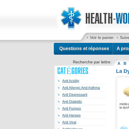
Voir le panier
Suiv
Contactez-nous
Questions et réponses
A pro
Recherche par lettre:
A
B
CATÉGORIES
La Dy
Anti Acidity
Anti Allergic And Asthma
Anti Depressant
Anti Diabetic
médica
la dysf
Anti Fungus
Anti Herpes
Anti Viral
dès