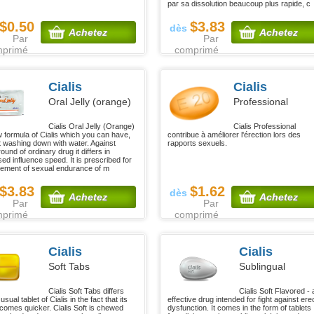
par sa dissolution beaucoup plus rapide, c
$0.50
$3.83
dès
Achetez
Achetez
Par
Par
mprimé
comprimé
Cialis
Cialis
Oral Jelly (orange)
Professional
Cialis Oral Jelly (Orange)
Cialis Professional
w formula of Cialis which you can have,
contribue à améliorer l'érection lors des
t washing down with water. Against
rapports sexuels.
und of ordinary drug it differs in
ed influence speed. It is prescribed for
ement of sexual endurance of m
$3.83
$1.62
dès
Achetez
Achetez
Par
Par
mprimé
comprimé
Cialis
Cialis
Soft Tabs
Sublingual
Cialis Soft Tabs differs
Cialis Soft Flavored - 
usual tablet of Cialis in the fact that its
effective drug intended for fight against erec
 comes quicker. Cialis Soft is chewed
dysfunction. It comes in the form of tablets