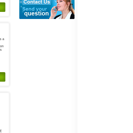
s a
ion
is
TE