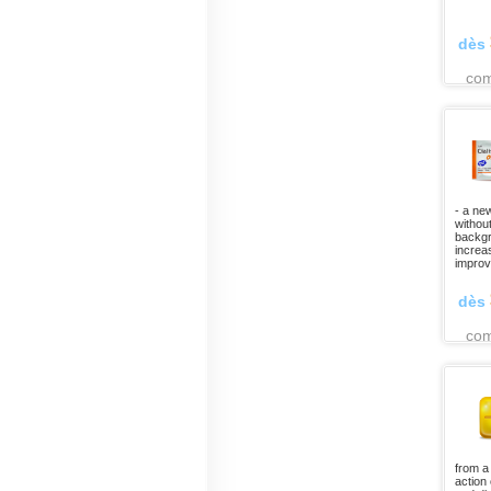
dès
co
- a ne
withou
backgro
increas
improv
dès
co
from a 
action