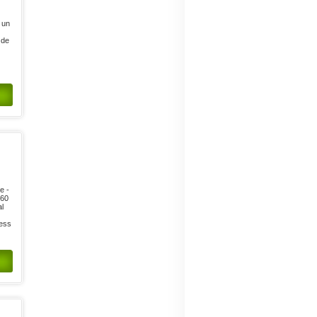
 un
 de
e -
 60
al
ness