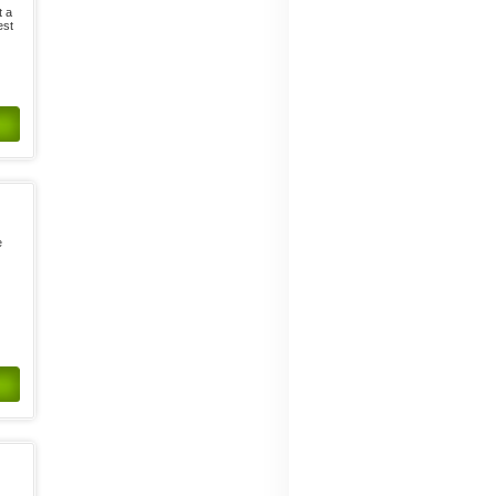
t a
est
e