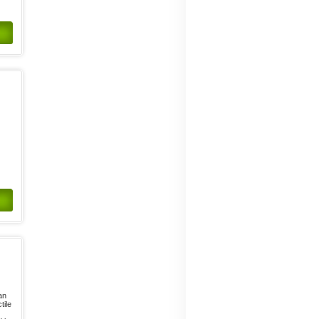
an
tile