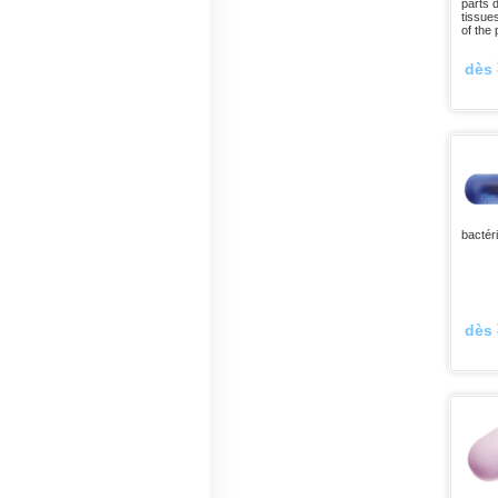
parts d
tissues
of the
dès
bactér
dès