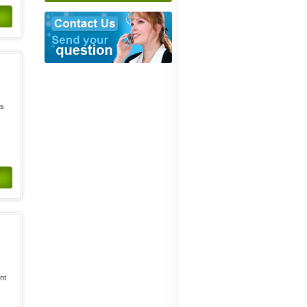
es
n
nt