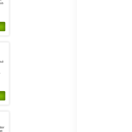
tus
isé
.
iter
et