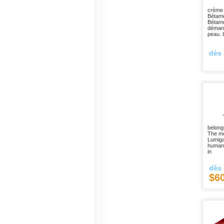
crème 
Bétamé
Bétamé
démang
peau. 
dès
belong
The me
Lumiga
humans
in
dès
$6