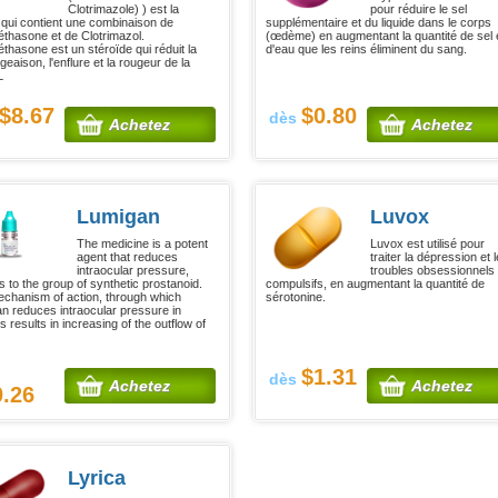
Clotrimazole) ) est la
pour réduire le sel
qui contient une combinaison de
supplémentaire et du liquide dans le corps
thasone et de Clotrimazol.
(œdème) en augmentant la quantité de sel 
thasone est un stéroïde qui réduit la
d'eau que les reins éliminent du sang.
eaison, l'enflure et la rougeur de la
L
$8.67
$0.80
dès
Achetez
Achetez
Lumigan
Luvox
The medicine is a potent
Luvox est utilisé pour
agent that reduces
traiter la dépression et 
intraocular pressure,
troubles obsessionnels
s to the group of synthetic prostanoid.
compulsifs, en augmentant la quantité de
chanism of action, through which
sérotonine.
n reduces intraocular pressure in
 results in increasing of the outflow of
$1.31
dès
Achetez
Achetez
0.26
Lyrica