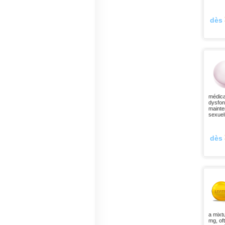
dès
médicam
dysfonc
mainte
sexuel
dès
a mixt
mg, oft