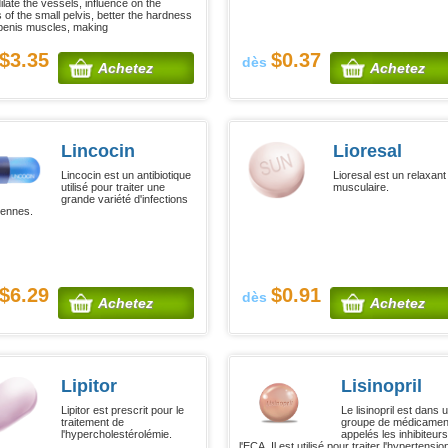
ilate the vessels, influence on the
 of the small pelvis, better the hardness
 penis muscles, making
$3.35
$0.37
dès
Achetez
Achetez
Lincocin
Lioresal
Lincocin est un antibiotique
Lioresal est un relaxant
utilisé pour traiter une
musculaire.
grande variété d'infections
iennes.
$6.29
$0.91
dès
Achetez
Achetez
Lipitor
Lisinopril
Lipitor est prescrit pour le
Le lisinopril est dans 
traitement de
groupe de médicamen
l'hypercholestérolémie.
appelés les inhibiteur
l'ECA. Il est utilisé pour traiter l'hypertensio