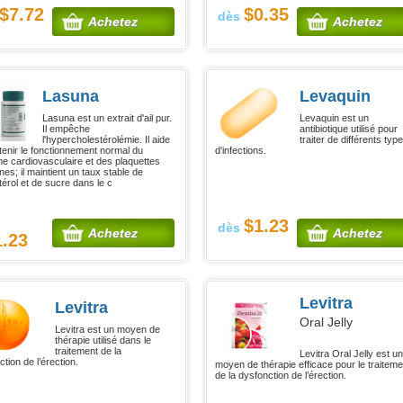
$7.72
$0.35
dès
Achetez
Achetez
Lasuna
Levaquin
Lasuna est un extrait d'ail pur.
Levaquin est un
Il empêche
antibiotique utilisé pour
l'hypercholestérolémie. Il aide
traiter de différents typ
tenir le fonctionnement normal du
d'infections.
e cardiovasculaire et des plaquettes
es; il maintient un taux stable de
térol et de sucre dans le c
$1.23
dès
Achetez
Achetez
1.23
Levitra
Levitra
Oral Jelly
Levitra est un moyen de
thérapie utilisé dans le
traitement de la
Levitra Oral Jelly est u
tion de l’érection.
moyen de thérapie efficace pour le traiteme
de la dysfonction de l’érection.