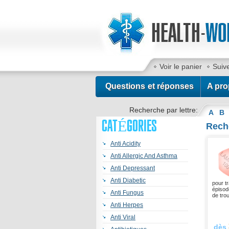
Voir le panier
Suiv
Contactez-nous
Questions et réponses
A pro
Recherche par lettre:
A
B
CATÉGORIES
Reche
Anti Acidity
Anti Allergic And Asthma
Anti Depressant
Anti Diabetic
pour tr
épisod
Anti Fungus
de trou
Anti Herpes
Anti Viral
dès