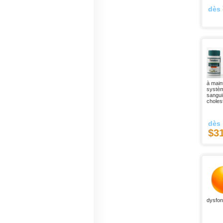
dès
à main
systèm
sanguin
choles
dès
$3
dysfonc