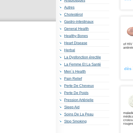
Antibiotiques
Autres
Cholestérol
Gastro-intestinaux
General Health
Healthy Bones
Heart Disease
of HIV 
antiret
Herbal
La Dysfonction érectile
La Femme Et La Santé
dès
Men`s Health
Pain Relief
Perte De Cheveux
Perte De Poids
Pression Artérielle
Sleep Aid
maladi
Soins De La Peau
médica
croiss
Stop Smoking
rouges