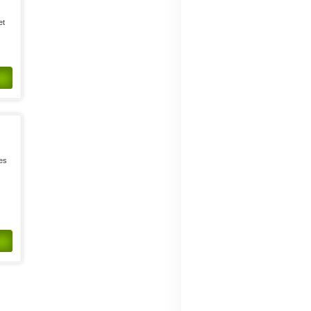
et
les