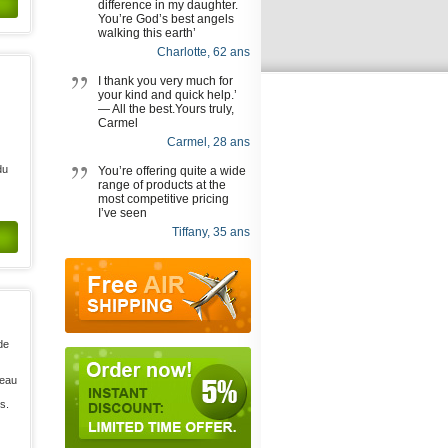
difference in my daughter.
You’re God’s best angels
walking this earth’
Charlotte, 62 ans
I thank you very much for
your kind and quick help.’
— All the best.Yours truly,
Carmel
Carmel, 28 ans
du
You’re offering quite a wide
range of products at the
most competitive pricing
I’ve seen
Tiffany, 35 ans
de
'eau
s.