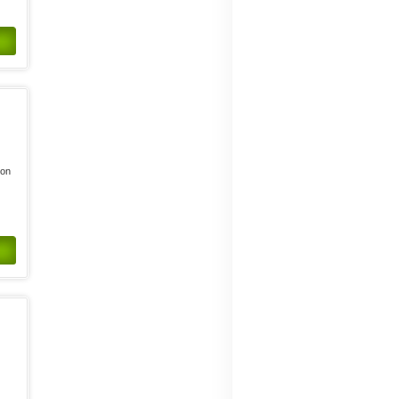
t
ion