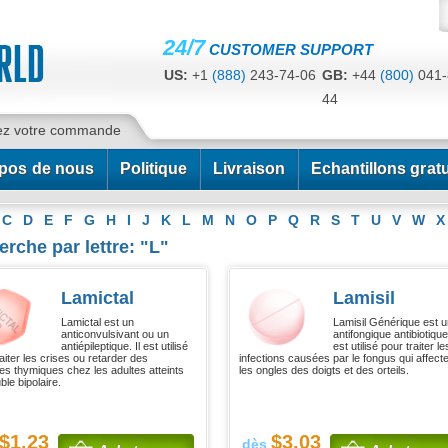
24/7
CUSTOMER SUPPORT
US:
+1
(888)
243-74-06
GB:
+44
(800)
041-
44
CA:
+1
(778)
200-7422
AU:
+61
(291)
586-
ez votre commande
pos de nous
Politique
Livraison
Echantillons gratu
C
D
E
F
G
H
I
J
K
L
M
N
O
P
Q
R
S
T
U
V
W
X
rche par lettre: "L"
Lamictal
Lamisil
Lamictal est un
Lamisil Générique est 
anticonvulsivant ou un
antifongique antibiotique.
antiépileptique. Il est utilisé
est utilisé pour traiter le
aiter les crises ou retarder des
infections causées par le fongus qui affect
es thymiques chez les adultes atteints
les ongles des doigts et des orteils.
ble bipolaire.
$1.23
$3.03
dès