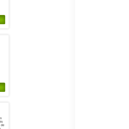
un
ts
s de
n,