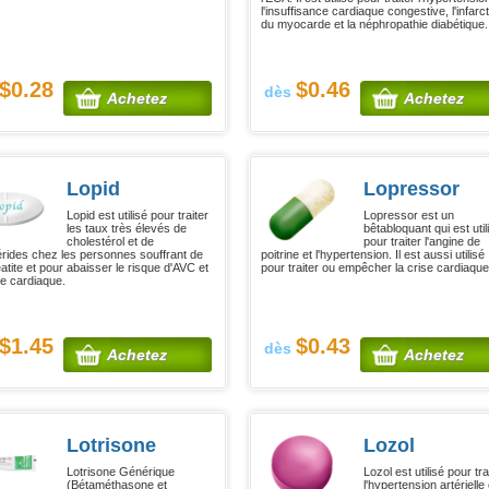
l'insuffisance cardiaque congestive, l'infarc
du myocarde et la néphropathie diabétique.
$0.28
$0.46
dès
Achetez
Achetez
Lopid
Lopressor
Lopid est utilisé pour traiter
Lopressor est un
les taux très élevés de
bêtabloquant qui est util
cholestérol et de
pour traiter l'angine de
cérides chez les personnes souffrant de
poitrine et l'hypertension. Il est aussi utilisé
atite et pour abaisser le risque d'AVC et
pour traiter ou empêcher la crise cardiaque
se cardiaque.
$1.45
$0.43
dès
Achetez
Achetez
Lotrisone
Lozol
Lotrisone Générique
Lozol est utilisé pour tra
(Bétaméthasone et
l'hypertension artérielle 