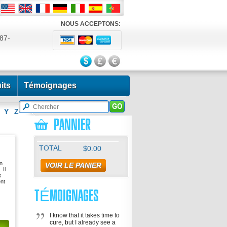
NOUS ACCEPTONS:
87-
524
its
Témoignages
Y
Z
PANNIER
TOTAL
$0.00
un
VOIR LE PANIER
 Il
s
ent
TÉMOIGNAGES
I know that it takes time to
cure, but I already see a