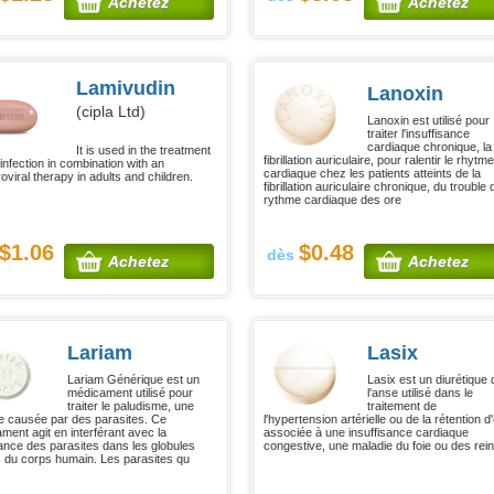
Achetez
Achetez
Lamivudin
Lanoxin
(cipla Ltd)
Lanoxin est utilisé pour
traiter l'insuffisance
cardiaque chronique, la
It is used in the treatment
fibrillation auriculaire, pour ralentir le rhytme
infection in combination with an
cardiaque chez les patients atteints de la
roviral therapy in adults and children.
fibrillation auriculaire chronique, du trouble 
rythme cardiaque des ore
$1.06
$0.48
dès
Achetez
Achetez
Lariam
Lasix
Lariam Générique est un
Lasix est un diurétique 
médicament utilisé pour
l'anse utilisé dans le
traiter le paludisme, une
traitement de
e causée par des parasites. Ce
l'hypertension artérielle ou de la rétention d
ment agit en interférant avec la
associée à une insuffisance cardiaque
ance des parasites dans les globules
congestive, une maladie du foie ou des rein
 du corps humain. Les parasites qu