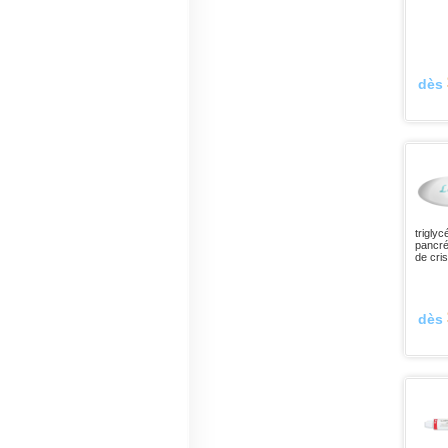
dès
trigly
pancré
de cri
dès