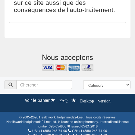
sur ce site aussi que des
conséquences de l'auto-traitement.
Nous acceptons
Voir le panier
FAQ
Desktop version
© 2005-2026 Healthworld.hellpinmeds24.net. Tous droits réservés
Healthworld.hellpinmeds24.net Ltd. is licensed online pharmacy. International license
number 328-05480876 issued 05/21/2018.
US:
+1 (888) 243-74-06
GB:
+1 (888) 243-74-06