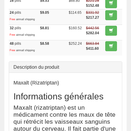
16
pills
$9.53
$68.80
$221.28
$152.48
24
pills
$9.05
$114.65
$331.92
$217.27
Free
airmail shipping
32
pills
$8.81
$160.52
$442.56
$282.04
Free
airmail shipping
48
pills
$8.58
$252.24
$663.84
$411.60
Free
airmail shipping
Description du produit
Maxalt (Rizatriptan)
Informations générales
Maxalt (rizatriptan) est un
médicament contre les maux de tête
qui rétrécit les vaisseaux sanguins
autour du cerveau. Il fait partie d'une