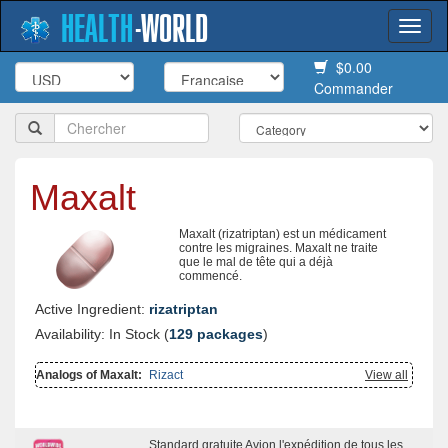
HEALTH
-
WORLD
Togg
navi
$0.00
Commander
Maxalt
Maxalt (rizatriptan) est un médicament
contre les migraines. Maxalt ne traite
que le mal de tête qui a déjà
commencé.
Active Ingredient:
rizatriptan
Availability: In Stock (
129 packages
)
Analogs of Maxalt:
Rizact
View all
Standard gratuite Avion l'expédition de tous les