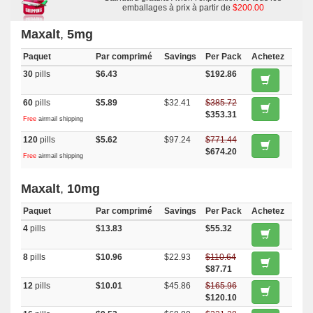
emballages à prix à partir de
$200.00
Maxalt
,
5mg
Paquet
Par comprimé
Savings
Per Pack
Achetez
30
pills
$6.43
$192.86
60
pills
$5.89
$32.41
$385.72
$353.31
Free
airmail shipping
120
pills
$5.62
$97.24
$771.44
$674.20
Free
airmail shipping
Maxalt
,
10mg
Paquet
Par comprimé
Savings
Per Pack
Achetez
4
pills
$13.83
$55.32
8
pills
$10.96
$22.93
$110.64
$87.71
12
pills
$10.01
$45.86
$165.96
$120.10