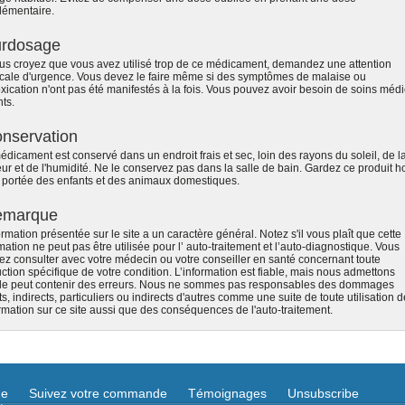
lémentaire.
rdosage
ous croyez que vous avez utilisé trop de ce médicament, demandez une attention
cale d'urgence. Vous devez le faire même si des symptômes de malaise ou
oxication n'ont pas été manifestés à la fois. Vous pouvez avoir besoin de soins méd
ts.
nservation
dicament est conservé dans un endroit frais et sec, loin des rayons du soleil, de l
ur et de l'humidité. Ne le conservez pas dans la salle de bain. Gardez ce produit h
a portée des enfants et des animaux domestiques.
emarque
ormation présentée sur le site a un caractère général. Notez s'il vous plaît que cette
mation ne peut pas être utilisée pour l’ auto-traitement et l’auto-diagnostique. Vous
ez consulter avec votre médecin ou votre conseiller en santé concernant toute
uction spécifique de votre condition. L’information est fiable, mais nous admettons
lle peut contenir des erreurs. Nous ne sommes pas responsables des dommages
ts, indirects, particuliers ou indirects d'autres comme une suite de toute utilisation d
ormation sur ce site aussi que des conséquences de l'auto-traitement.
ue
Suivez votre commande
Témoignages
Unsubscribe