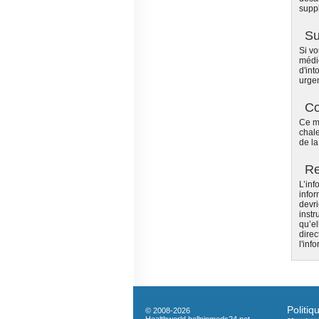
supp
Su
Si v
médi
d'int
urgen
Co
Ce mé
chale
de l
R
L’inf
infor
devri
instr
qu’e
direc
l'inf
Politiq
© 2008-2026