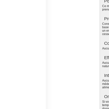
Po
Ce mé
pren
Pr
Consu
base 
un en
cesse
Co
Aucun
Ef
Aucu
natur
In
Aucun
méde
alim
Om
Si vo
temps
dosa