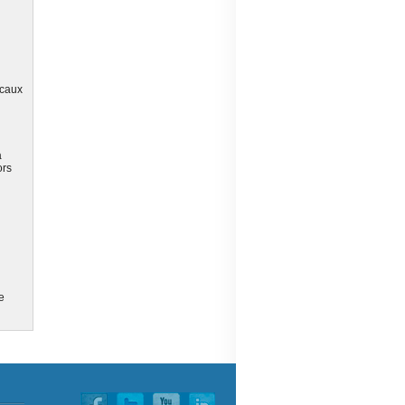
icaux
a
ors
e