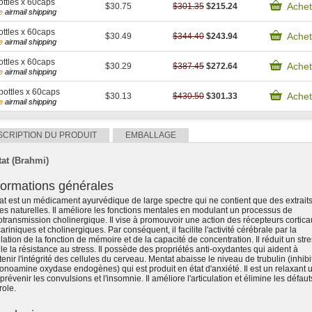
ttles x 60caps
Achet
$30.75
$301.35
$215.24
e
airmail shipping
ttles x 60caps
Achet
$30.49
$344.40
$243.94
e
airmail shipping
ttles x 60caps
Achet
$30.29
$387.45
$272.64
e
airmail shipping
bottles x 60caps
Achet
$30.13
$430.50
$301.33
e
airmail shipping
SCRIPTION DU PRODUIT
EMBALLAGE
at (Brahmi)
formations générales
t est un médicament ayurvédique de large spectre qui ne contient que des extrait
es naturelles. Il améliore les fonctions mentales en modulant un processus de
transmission cholinergique. Il vise à promouvoir une action des récepteurs cortica
riniques et cholinergiques. Par conséquent, il facilite l'activité cérébrale par la
lation de la fonction de mémoire et de la capacité de concentration. Il réduit un stre
le la résistance au stress. Il possède des propriétés anti-oxydantes qui aident à
enir l'intégrité des cellules du cerveau. Mentat abaisse le niveau de trubulin (inhibi
noamine oxydase endogènes) qui est produit en état d'anxiété. Il est un relaxant ut
prévenir les convulsions et l'insomnie. Il améliore l'articulation et élimine les défau
role.