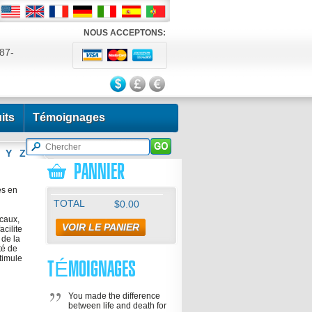
NOUS ACCEPTONS:
87-
524
its
Témoignages
Y
Z
PANNIER
es en
TOTAL
$0.00
icaux,
VOIR LE PANIER
acilite
 de la
té de
stimule
TÉMOIGNAGES
You made the difference
between life and death for