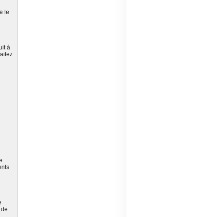
e le
it à
aitez
e
ents
e
 de