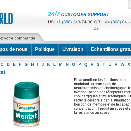
24/7
CUSTOMER SUPPORT
US:
+1
(888)
243-74-06
GB:
+44
(800)
041-
44
CA:
+1
(778)
200-7422
AU:
+61
(291)
586-
ez votre commande
pos de nous
Politique
Livraison
Echantillons gratu
C
D
E
F
G
H
I
J
K
L
M
N
O
P
Q
R
S
T
U
V
W
X
at
Entat améliore les fonctions mental
modulant un processus de
neurotransmission cholinergique. Il
favorise l'action des récepteurs cort
cholinergiques et muscariniques. Il f
l'activité cérébrale par la stimulation
fonction de mémoire et de la capaci
concentration. Il réduit un stress et 
la résistance au stress.