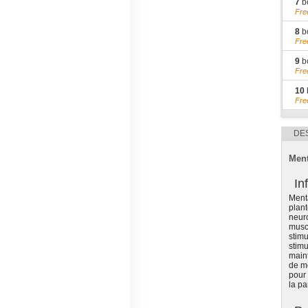
7
bo
Fre
8
bo
Fre
9
bo
Fre
10
Fre
DE
Ment
In
Menta
plant
neuro
musca
stimu
stimu
maint
de mo
pour 
la pa