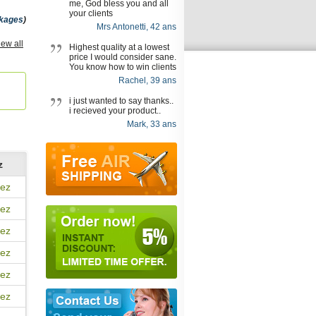
me, God bless you and all
your clients
kages
)
Mrs Antonetti, 42 ans
iew all
Highest quality at a lowest
price I would consider sane.
You know how to win clients
Rachel, 39 ans
i just wanted to say thanks..
i recieved your product..
Mark, 33 ans
z
ez
ez
ez
ez
ez
ez