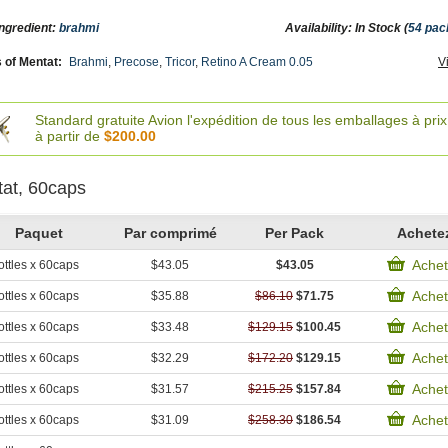
Ingredient:
brahmi
Availability: In Stock (
54 pac
 of Mentat:
Brahmi
,
Precose
,
Tricor
,
Retino A Cream 0.05
V
Standard gratuite Avion l'expédition de tous les emballages à prix
à partir de
$200.00
at, 60caps
Paquet
Par comprimé
Per Pack
Achete
Achet
ttles x 60caps
$43.05
$43.05
Achet
ttles x 60caps
$35.88
$86.10
$71.75
Achet
ttles x 60caps
$33.48
$129.15
$100.45
Achet
ttles x 60caps
$32.29
$172.20
$129.15
Achet
ttles x 60caps
$31.57
$215.25
$157.84
Achet
ttles x 60caps
$31.09
$258.30
$186.54