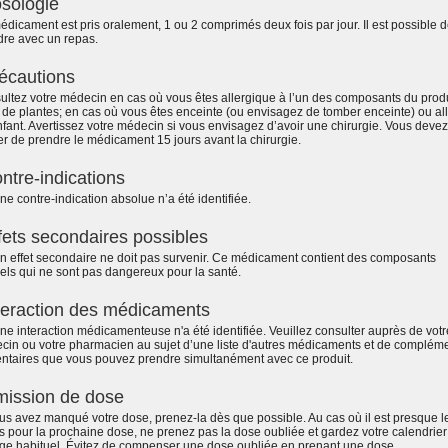
sologie
dicament est pris oralement, 1 ou 2 comprimés deux fois par jour. Il est possible d
dre avec un repas.
écautions
ltez votre médecin en cas où vous êtes allergique à l’un des composants du produ
de plantes; en cas où vous êtes enceinte (ou envisagez de tomber enceinte) ou all
fant. Avertissez votre médecin si vous envisagez d’avoir une chirurgie. Vous devez
r de prendre le médicament 15 jours avant la chirurgie.
ntre-indications
e contre-indication absolue n’a été identifiée.
fets secondaires possibles
n effet secondaire ne doit pas survenir. Ce médicament contient des composants
els qui ne sont pas dangereux pour la santé.
teraction des médicaments
e interaction médicamenteuse n'a été identifiée. Veuillez consulter auprès de votr
cin ou votre pharmacien au sujet d’une liste d'autres médicaments et de complém
entaires que vous pouvez prendre simultanément avec ce produit.
ission de dose
us avez manqué votre dose, prenez-la dès que possible. Au cas où il est presque l
 pour la prochaine dose, ne prenez pas la dose oubliée et gardez votre calendrier
ge habituel. Évitez de compenser une dose oubliée en prenant une dose