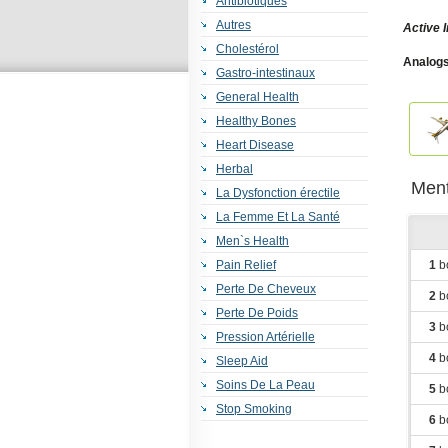
Antibiotiques
Autres
Active 
Cholestérol
Analogs
Gastro-intestinaux
General Health
Healthy Bones
Heart Disease
Herbal
Ment
La Dysfonction érectile
La Femme Et La Santé
Men`s Health
Pain Relief
1
bo
Perte De Cheveux
2
bo
Perte De Poids
3
bo
Pression Artérielle
4
bo
Sleep Aid
Soins De La Peau
5
bo
Stop Smoking
6
bo